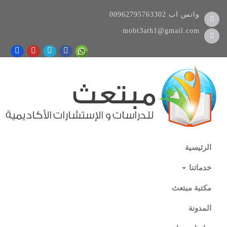
واتس اب
00962795763302
mobt3ath1@gmail.com
الرئيسية
خدماتنا
مكتبة مبتعث
المدونة