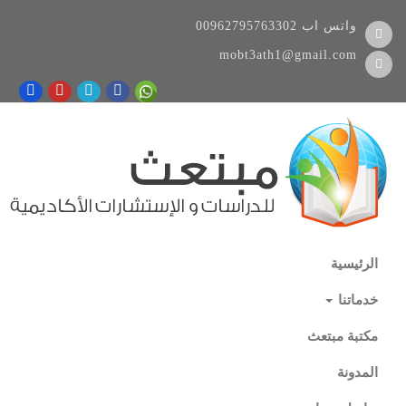
واتس اب
00962795763302
mobt3ath1@gmail.com
الرئيسية
خدماتنا
مكتبة مبتعث
المدونة