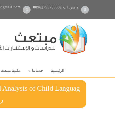
@gmail.com
واتس اب
00962795763302
الرئيسية
خدماتنا
مكتبة مبتعث
 Analysis of Child Languag
ر