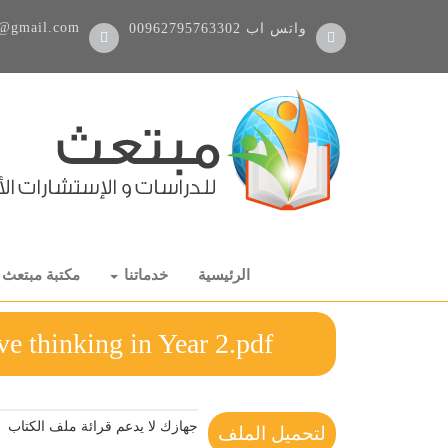
@gmail.com
واتس اب
00962795763302
الرئيسية
خدماتنا
مكتبة مبتعث
ve thinking in Year 2.pdf
جهازك لا يدعم قرائة ملف الكتاب
لتحميل الملف