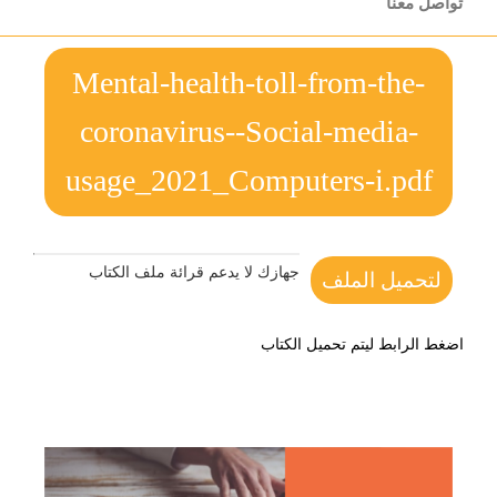
تواصل معنا
Mental-health-toll-from-the-
coronavirus--Social-media-
usage_2021_Computers-i.pdf
جهازك لا يدعم قرائة ملف الكتاب
لتحميل الملف
اضغط الرابط ليتم تحميل الكتاب