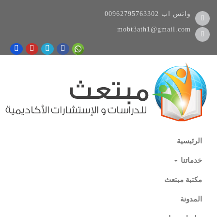
واتس اب
00962795763302
mobt3ath1@gmail.com
الرئيسية
خدماتنا
مكتبة مبتعث
المدونة