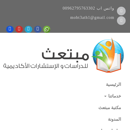
واتس اب
00962795763302
mobt3ath1@gmail.com
الرئيسية
خدماتنا
مكتبة مبتعث
المدونة