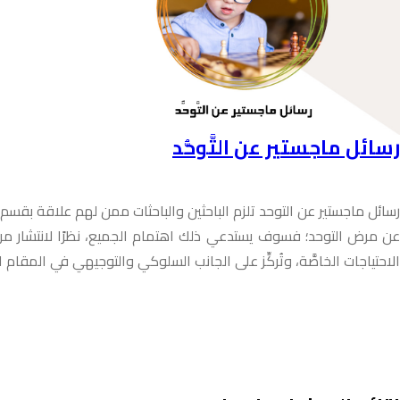
رسائل ماجستير عن التَّوحُّد
رسائل ماجستير عن التوحد تلزم الباحثين والباحثات ممن لهم علاقة بقسم ال
عن مرض التوحد؛ فسوف يستدعي ذلك اهتمام الجميع، نظرًا لانتشار مرض الت
الاحتياجات الخاصَّة، وتُركِّز على الجانب السلوكي والتوجيهي في المقام ال