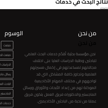
نتائج البحث في خدمات
من نحن
الوسوم
من نحن
مبتعث
نحن مؤسسة بحثية تُقدّم خدمات البحث العلمي
مبتعث للدر
للباحثين وطلبة الدراسات العليا على اختلاف
الدراسات ال
مجالاتهم لمساعدتهم في إكمال مسيرتهم
العلمية وتجاوز كافة المشاكل التي قد
رسائل ماج
تواجههم في مختلف المهام الأكاديمية
الباحث الع
الموكلة لهم من إعداد الأبحاث والأوراق ورسائل
الماجستير والدكتوراه فريق العمل يتكون فريق
الماجستير
عملنا من نخبة من الباحثين الأكاديميي.
خدمات الدر