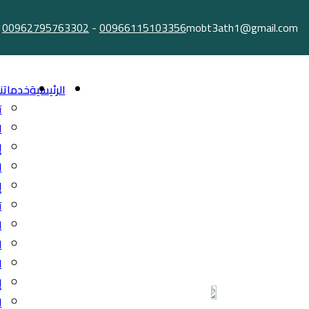
Ski
00962795763302
-
00966115103356
mobt3ath1@gmail.com
t
conten
الرئيسية
خدماتنا
ت
ا
إ
ا
إ
ت
ا
ا
ا
إ
ا