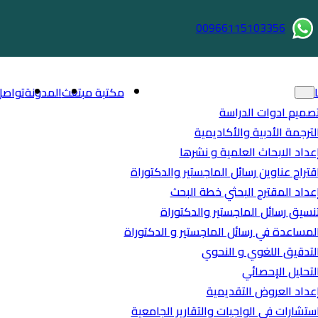
00966115103356
مكتبة مبتعث
المدونة
تواصل
صميم ادوات الدراسة
لترجمة الأدبية والأكاديمية
عداد الابحاث العلمية و نشرها
قتراح عناوين رسائل الماجستير والدكتوراة
عداد المقترح البحثي خطة البحث
نسيق رسائل الماجستير والدكتوراة
لمساعدة في رسائل الماجستير و الدكتوراة
لتدقيق اللغوي و النحوي
لتحليل الإحصائي
عداد العروض التقديمية
ستشارات في الواجبات والتقارير الجامعية