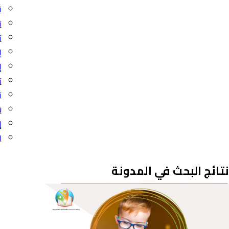
ت
ت
ت
إ
إ
ت
ت
ن
إ
ا
نتائج البحث في المدونة