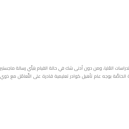
دراسات العُليا، ومن دون أدنى شك في حالة القيام بتبنِّي رسالة ماجستير
 الخاصَّة بوجه عام تأهيل كوادر تعليمية قادرة على التَّعامُل مع ذوي