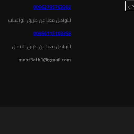
لمي
00962795763302
للتواصل معنا عن طريق الواتساب
00966115103356
للتواصل معنا عن طريق الايميل
mobt3ath1@gmail.com