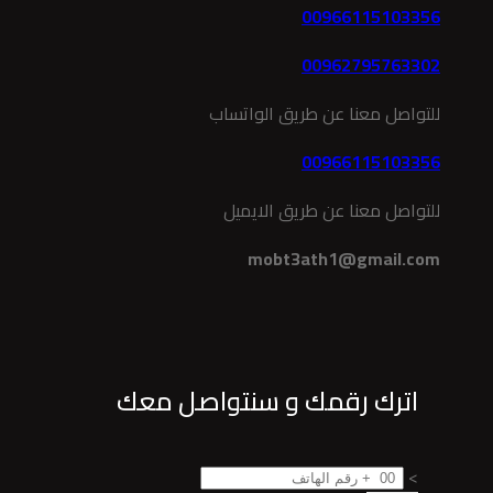
00966115103356
00962795763302
للتواصل معنا عن طريق الواتساب
00966115103356
للتواصل معنا عن طريق الايميل
mobt3ath1@gmail.com
اترك رقمك و سنتواصل معك
>