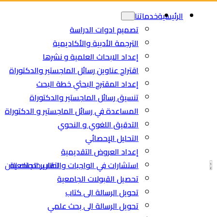
Ski
الرئيسية
خدماتنا
t
تصميم ادوات الدراسة
conten
الترجمة الأدبية والأكاديمية
إعداد الابحاث العلمية و نشرها
اقتراح عناوين رسائل الماجستير والدكتوراة
إعداد المقترح البحثي خطة البحث
تنسيق رسائل الماجستير والدكتوراة
المساعدة في رسائل الماجستير و الدكتوراة
التدقيق اللغوي و النحوي
التحليل الإحصائي
إعداد العروض التقديمية
استشارات في الواجبات والتقارير الجامعية
اطلب خدمتك الان
تحصيل القبولات الجامعية
تحويل الرسالة الى كتاب
تحويل الرسالة الى بحث علمي