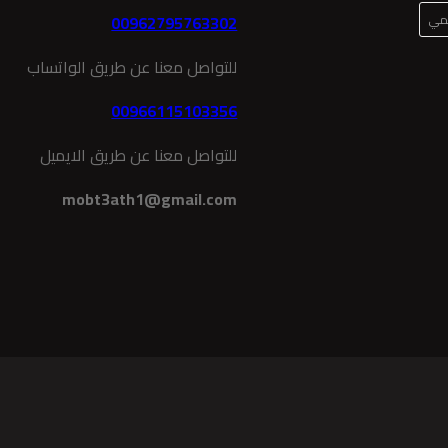
لمي
00962795763302
للتواصل معنا عن طريق الواتساب
00966115103356
للتواصل معنا عن طريق الايميل
mobt3ath1@gmail.com