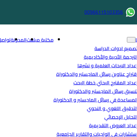
00966115103356
مكتبة مبتعث
المدونة
تواصل
صميم ادوات الدراسة
لترجمة الأدبية والأكاديمية
عداد الابحاث العلمية و نشرها
قتراح عناوين رسائل الماجستير والدكتوراة
عداد المقترح البحثي خطة البحث
نسيق رسائل الماجستير والدكتوراة
لمساعدة في رسائل الماجستير و الدكتوراة
لتدقيق اللغوي و النحوي
لتحليل الإحصائي
عداد العروض التقديمية
ستشارات في الواجبات والتقارير الجامعية