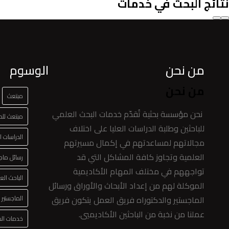
نتائج البحث في خدمات
من نحن
الوسوم
من نحن
مبتعث
نحن مؤسسة بحثية تُقدّم خدمات البحث العلمي
مبتعث للدر
للباحثين وطلبة الدراسات العليا على اختلاف
الدراسات ال
مجالاتهم لمساعدتهم في إكمال مسيرتهم
العلمية وتجاوز كافة المشاكل التي قد
رسائل ماج
تواجههم في مختلف المهام الأكاديمية
الباحث الع
الموكلة لهم من إعداد الأبحاث والأوراق ورسائل
الماجستير والدكتوراه فريق العمل يتكون فريق
الماجستير
عملنا من نخبة من الباحثين الأكاديميي.
خدمات الدر