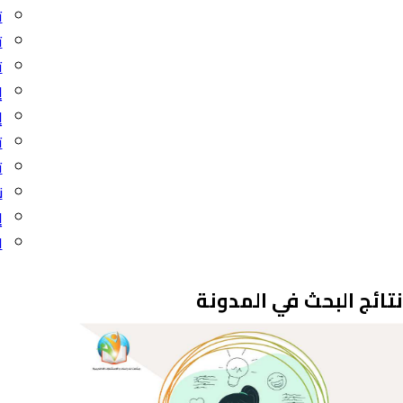
ت
ت
ت
إ
إ
ت
ت
ن
إ
ا
نتائج البحث في المدونة