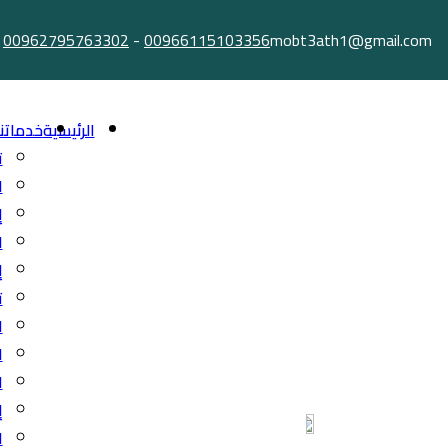
Ski
00962795763302
-
00966115103356
mobt3ath1@gmail.com
t
conten
الرئيسية
خدماتنا
ت
ا
إ
ا
إ
ت
ا
ا
ا
إ
ا