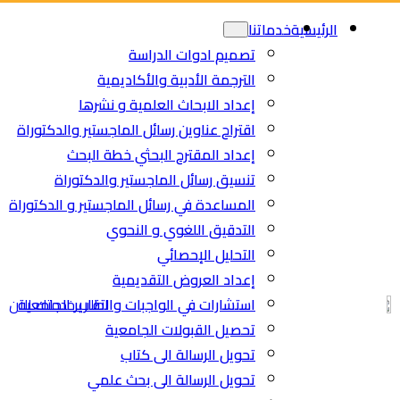
Ski
الرئيسية
خدماتنا
t
تصميم ادوات الدراسة
conten
الترجمة الأدبية والأكاديمية
إعداد الابحاث العلمية و نشرها
اقتراح عناوين رسائل الماجستير والدكتوراة
إعداد المقترح البحثي خطة البحث
تنسيق رسائل الماجستير والدكتوراة
المساعدة في رسائل الماجستير و الدكتوراة
التدقيق اللغوي و النحوي
التحليل الإحصائي
إعداد العروض التقديمية
استشارات في الواجبات والتقارير الجامعية
اطلب خدمتك الان
تحصيل القبولات الجامعية
تحويل الرسالة الى كتاب
تحويل الرسالة الى بحث علمي