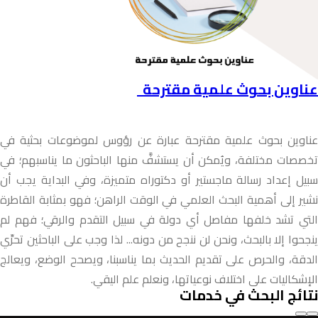
عناوين بحوث علمية مقترحة
عناوين بحوث علمية مقترحة عبارة عن رؤوس لموضوعات بحثية في
تخصصات مختلفة، ويُمكن أن يستشفَّ منها الباحثون ما يناسبهم؛ في
سبيل إعداد رسالة ماجستير أو دكتوراه متميزة، وفي البداية يجب أن
نشير إلى أهمية البحث العلمي في الوقت الراهن؛ فهو بمثابة القاطرة
التي تشد خلفها مفاصل أي دولة في سبيل التقدم والرقي؛ فهم لم
ينجحوا إلا بالبحث، ونحن لن ننجح من دونه... لذا وجب على الباحثين تحرِّي
الدقة، والحرص على تقديم الحديث بما يناسبنا، ويصحح الوضع، ويعالج
الإشكاليات على اختلاف نوعياتها، ونعلم علم اليقي.
نتائج البحث في خدمات