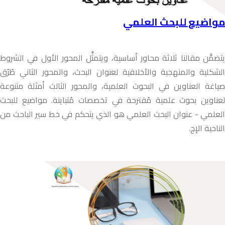
مواضيع للبحث العلمي
يتضمَّن مقالنا ثلاثة محاور أساسية، ويتمثَّل المحور الأول في الشروط
الشكلية والمنهجية والأخلاقية لعنوان البحث، والمحور الثاني طُرُق
صياغة العناوين في البحوث العلمية، والمحور الثالث أمثلة متنوعة
لعناوين بحوث علمية مُقترحة في تخصصات مُتباينة. مواضيع للبحث
العلمي - عنوان البحث العلمي هو الذي يتحكم في خط سير الباحث من
الناحية الإج.