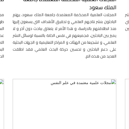
الملك سعود
شر
المجلات العلمية المحكمة المعتمدة جامعة الملك سعود، يهتم
مجل
تي
الباحثون بنشر نتاجهم العلمي و تحقيق الأهداف التي يسعون إليها
طوي
ين
منذ انطلاقتهم بالدراسة، و هذا الأمر لا يتعلق بباحث دون آخر و لا
الس
يميز بين الباحثين، فجميعهم في نفس الخانة بالنسبة لوسائل النشر
عدد
العلمي، و تشجيعا من الهيئات و المراكز التعليمية و الجهات البحثية
الت
على دعم الباحثين و تحسين حركة البحث العلمي فقد اطلقت
الب
العديد من هذه الم.
الد