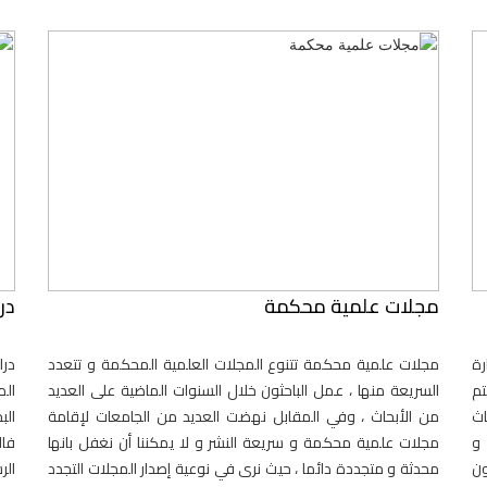
مجلات علمية محكمة
در
رة
مجلات علمية محكمة تتنوع المجلات العلمية المحكمة و تتعدد
درا
تم
السريعة منها ، عمل الباحثون خلال السنوات الماضية على العديد
الم
اث
من الأبحاث ، وفي المقابل نهضت العديد من الجامعات لإقامة
ال
 و
مجلات علمية محكمة و سريعة النشر و لا يمكننا أن نغفل بانها
فال
ون
محدثة و متجددة دائما ، حيث نرى في نوعية إصدار المجلات التجدد
الر