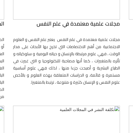
مجلات علمية معتمدة في علم النفس
ال
مجلات علمية معتمدة في علم النفس يعتبر علم النفس و العلوم
الم
الاجتماعية من أهم الاختصاصات التي تخرج بها الأبحاث على مدار
أو 
الوقت ، فهي علوم مرتبطة بالإنسان و حياته اليومية و سلوكياته و
الع
تأثره بالمتغيرات ، كما أنها مصاحبة للتكنولوجيا و التي غيرت في
ال
الطباع البشرية و أصبحت جزءا منها ، لذلك فهي علوم أساسية
الغ
مستمرة و قائمة، و الدراسات المتعلقة بهذه العلوم و بالأخص
الب
علوم النفس و الإنسان كثيرة و متنوعة ، ترتبط بالمتغيرا.
الب
الم
مرم