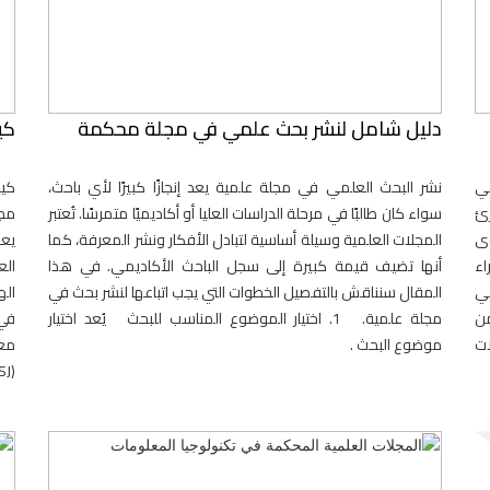
دليل شامل لنشر بحث علمي في مجلة محكمة
كي
مي
نشر البحث العلمي في مجلة علمية يعد إنجازًا كبيرًا لأي باحث،
كي
رئ
سواء كان طالبًا في مرحلة الدراسات العليا أو أكاديميًا متمرسًا. تُعتبر
مجل
ى
المجلات العلمية وسيلة أساسية لتبادل الأفكار ونشر المعرفة، كما
يعد
اء
أنها تضيف قيمة كبيرة إلى سجل الباحث الأكاديمي. في هذا
الع
تي
المقال سنناقش بالتفصيل الخطوات التي يجب اتباعها لنشر بحث في
اله
من
مجلة علمية. 1. اختيار الموضوع المناسب للبحث يُعد اختيار
في 
ات
موضوع البحث .
معا
(MECSJ)، المجلة الإلكترونية الشا.