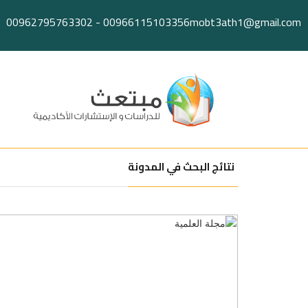
Ski
00962795763302
-
00966115103356
mobt3ath1@gmail.com
t
conten
نتائج البحث في المدونة