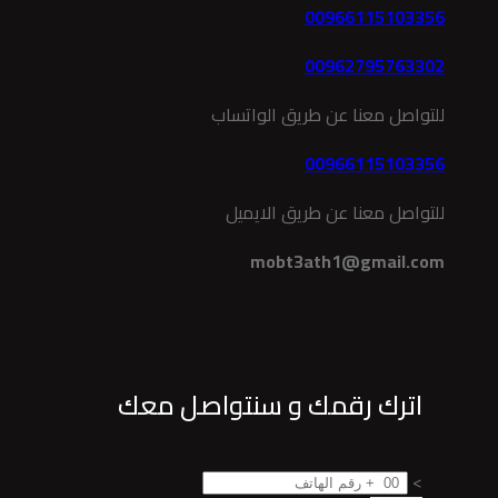
00966115103356
00962795763302
للتواصل معنا عن طريق الواتساب
00966115103356
للتواصل معنا عن طريق الايميل
mobt3ath1@gmail.com
اترك رقمك و سنتواصل معك
>