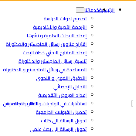
Ski
الرئيسية
خدماتنا
t
تصميم ادوات الدراسة
conten
الترجمة الأدبية والأكاديمية
إعداد الابحاث العلمية و نشرها
اقتراح عناوين رسائل الماجستير والدكتوراة
إعداد المقترح البحثي خطة البحث
تنسيق رسائل الماجستير والدكتوراة
المساعدة في رسائل الماجستير و الدكتوراة
التدقيق اللغوي و النحوي
التحليل الإحصائي
إعداد العروض التقديمية
استشارات في الواجبات والتقارير الجامعية
اطلب خدمتك الان
تحصيل القبولات الجامعية
تحويل الرسالة الى كتاب
تحويل الرسالة الى بحث علمي