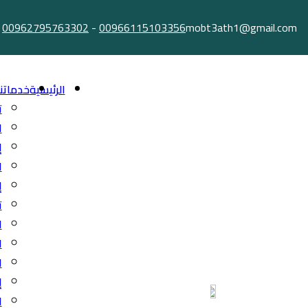
Ski
00962795763302
-
00966115103356
mobt3ath1@gmail.com
t
conten
الرئيسية
خدماتنا
ت
ا
إ
ا
إ
ت
ا
ا
ا
إ
ا