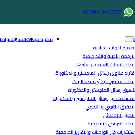
00966115103356
مكتبة مبتعث
المدونة
تواصل
صميم ادوات الدراسة
لترجمة الأدبية والأكاديمية
عداد الابحاث العلمية و نشرها
قتراح عناوين رسائل الماجستير والدكتوراة
عداد المقترح البحثي خطة البحث
نسيق رسائل الماجستير والدكتوراة
لمساعدة في رسائل الماجستير و الدكتوراة
لتدقيق اللغوي و النحوي
لتحليل الإحصائي
عداد العروض التقديمية
ستشارات في الواجبات والتقارير الجامعية