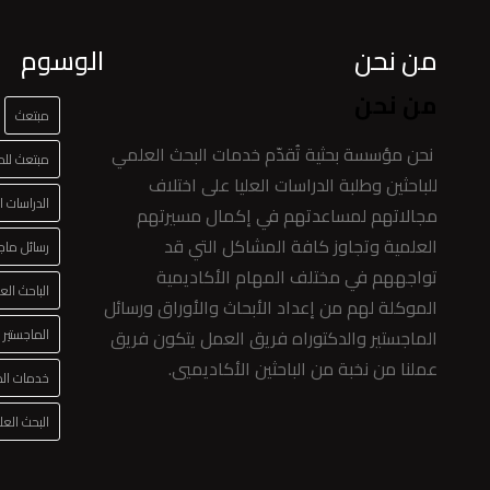
من نحن
الوسوم
من نحن
مبتعث
نحن مؤسسة بحثية تُقدّم خدمات البحث العلمي
مبتعث للدر
للباحثين وطلبة الدراسات العليا على اختلاف
الدراسات ال
مجالاتهم لمساعدتهم في إكمال مسيرتهم
العلمية وتجاوز كافة المشاكل التي قد
رسائل ماج
تواجههم في مختلف المهام الأكاديمية
الباحث الع
الموكلة لهم من إعداد الأبحاث والأوراق ورسائل
الماجستير والدكتوراه فريق العمل يتكون فريق
الماجستير
عملنا من نخبة من الباحثين الأكاديميي.
خدمات الدر
البحث الع