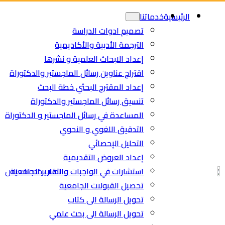
Ski
الرئيسية
خدماتنا
t
تصميم ادوات الدراسة
conten
الترجمة الأدبية والأكاديمية
إعداد الابحاث العلمية و نشرها
اقتراح عناوين رسائل الماجستير والدكتوراة
إعداد المقترح البحثي خطة البحث
تنسيق رسائل الماجستير والدكتوراة
المساعدة في رسائل الماجستير و الدكتوراة
التدقيق اللغوي و النحوي
التحليل الإحصائي
إعداد العروض التقديمية
استشارات في الواجبات والتقارير الجامعية
اطلب خدمتك الان
تحصيل القبولات الجامعية
تحويل الرسالة الى كتاب
تحويل الرسالة الى بحث علمي