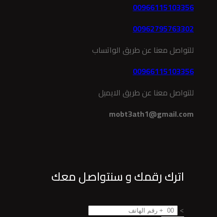
00966115103356
00962795763302
للتواصل معنا عن طريق الواتساب
00966115103356
للتواصل معنا عن طريق الايميل
mobt3ath1@gmail.com
اترك رقمك و سنتواصل معك
>