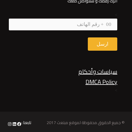
اترك رقمك و سنتواصل معك
>
سياسات وأحكام
DMCA Policy
>
© جميع الحقوق محفوظة لموقع مبتعث 2017
تابعنا :
nstagram
LinkedIn
Facebook