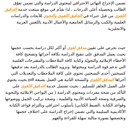
تضمن الإخراج النهائي الاحترافي لمحتوى الدراسة والتي تضمن تفوّق
الطالب وتحصيله أعلى الدرجات ، لذا نقدّم في موقع مبتعث خدمة
التدقيق
اللغوي
من قبل خبراء في
التدقيق اللغوي والنحوي
للأبحاث والدراسات
العلمية والكتب والرسائل الجامعية والأعمال الأدبية باللغتين العربية
والانجليزية.
حيث نحرص على تعيين
مدقق لغوي
أو أكثر لكل دراسة بحسب حجمها
بحيث يعمل المدقق على تنقيح الدراسة بكافة أجزائها وتصحيح كافة
الأخطاء الإملائية والنحويّة وكتابة كافة الملاحظات والمقترحات العلمية
التي تدعم قوة الدراسة ومحتواها وتزويد الطالب بالدراسة بعد تدقيقها
كنسختين أحدى النسختين تحتوي على كافة الملاحظات والتعديلات التي
أجراها
المدقق اللغوي
والنسخة الثانية هي العمل بصيغة
pdf
بحيث يحتوي
على العمل الجاهز للتسليم ، بحيث تشتمل خدمة
التدقيق اللغوي
على
التأكد من صحة مفردات ومحتوى الدراسة ( من النواحي الاملائية والنحوية
والصرفية وصحة الصياغة الأدبية والعلمية ، وصحة تركيب الجمل ووضوحها
وقواعد الكتابة ،الضبط الكتابي) بأسلوب احترافي وبالتزام قواعد الكتابة
الأكاديمية السليمة والتي تضمن إخراج الدراسة على اختلاف حجمها
وتخصصها بصورة مثالية سهلة للقراءة والفهم .