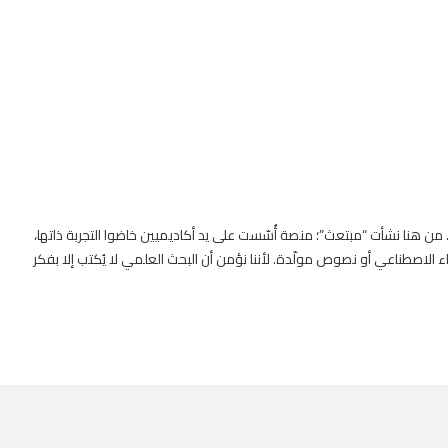
. من هنا نشأت “مبتعث”؛ منصة أُسّست على يد أكاديميين خاضوا التجربة ذاتها،
 الاصطناعي أو نصوص مولّدة. لأننا نؤمن أن البحث العلمي لا يُكتب إلا بفكر