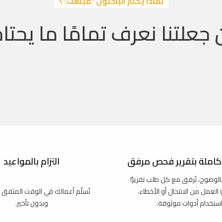
لماذا يختار الباحثون "مبتعث"؟
 جعلتنا نعرف تمامًا ما يحتاج
املة بتقرير فحص مرفق
التزام بالمواعيد
بالوضوح، نُرفق مع كل طلب تقريرًا
و العمل من الانتحال أو الأخطاء،
نُسلّم أعمالك في الوقت المتفق 
استخدام أدوات موثوقة.
وبدون تأخير.