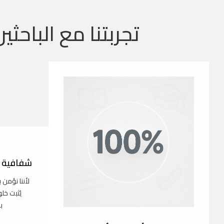
تجربتنا مع الباحثين
شفافية ك
لأننا نؤمن 
يُثبت خل
ب