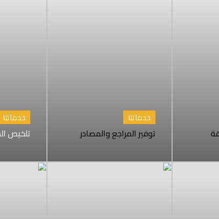
خدماتنا
خدماتنا
قة
توفير المراجع والمصادر
تلخيص الد