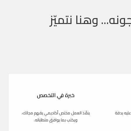
ونه... وهنا نتميّز
خبرة في التخصص
عليه بدقة
ينفّذ العمل مختص أكاديمي يفهم مجالك،
ويكتب بما يوافق متطلباته.