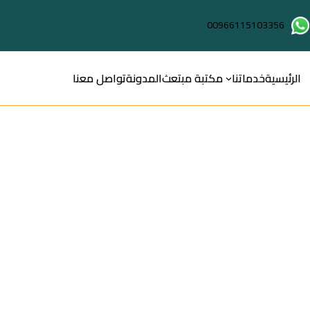
00966115103356
الرئيسية
خدماتنا
مكتبة مبتعث
المدونة
تواصل معنا