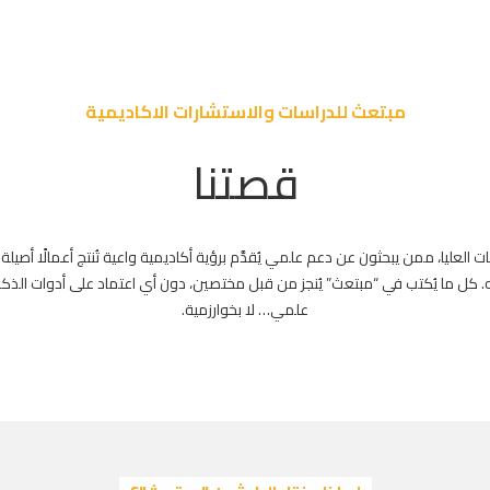
مبتعث للدراسات والاستشارات الاكاديمية
قصتنا
العليا، ممن يبحثون عن دعم علمي يُقدَّم برؤية أكاديمية واعية تُنتج أعمالًا أصيلة
. كل ما يُكتب في “مبتعث” يُنجز من قبل مختصين، دون أي اعتماد على أدوات الذكاء
علمي… لا بخوارزمية.