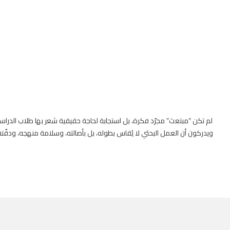
لم تكن “مبتعث” مجرّد فكرة، بل استجابة لحاجة حقيقية شعر بها طلاب الدراسات 
ويدركون أن العمل البحثي لا يُقاس بطوله، بل بأصالته، وسلامة منهجه، ودقّته