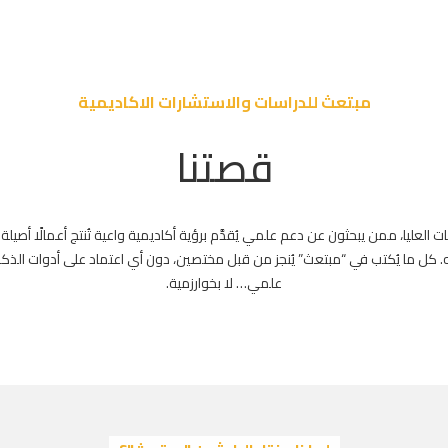
مبتعث للدراسات والاستشارات الاكاديمية
قصتنا
العليا، ممن يبحثون عن دعم علمي يُقدَّم برؤية أكاديمية واعية تُنتج أعمالًا أصيلة
. كل ما يُكتب في “مبتعث” يُنجز من قبل مختصين، دون أي اعتماد على أدوات الذكاء
علمي… لا بخوارزمية.