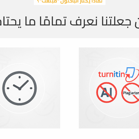
لماذا يختار الباحثون "مبتعث"؟
 جعلتنا نعرف تمامًا ما يحتاج