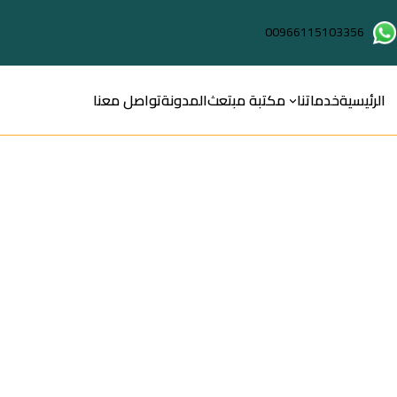
00966115103356
الرئيسية
خدماتنا
مكتبة مبتعث
المدونة
تواصل معنا