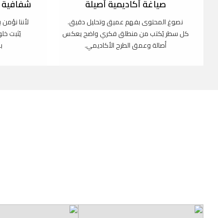
صياغة أكاديمية أصيلة
شفافية ك
نصوغ المحتوى بفهم عميق وتحليل دقيق.
لأننا نؤمن 
كل سطر يُكتب من منطلق فكري واضح يعكس
يُثبت خل
أصالة وعمق الطرح الأكاديمي.
ب