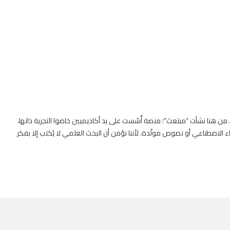
. من هنا نشأت “مبتعث”؛ منصة أُسّست على يد أكاديميين خاضوا التجربة ذاتها،
 الاصطناعي أو نصوص مولّدة. لأننا نؤمن أن البحث العلمي لا يُكتب إلا بفكر