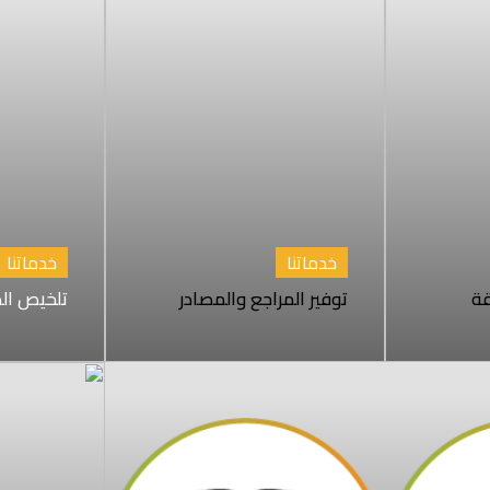
خدماتنا
خدماتنا
قة
توفير المراجع والمصادر
تلخيص الد