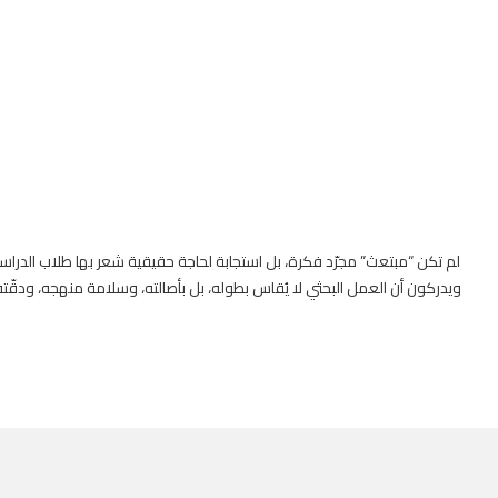
لم تكن “مبتعث” مجرّد فكرة، بل استجابة لحاجة حقيقية شعر بها طلاب الدراسات 
ويدركون أن العمل البحثي لا يُقاس بطوله، بل بأصالته، وسلامة منهجه، ودقّته