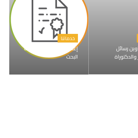
خدماتنا
اوين رسائل
إعداد المقترح البحثي خطة
 والدكتوراة
البحث