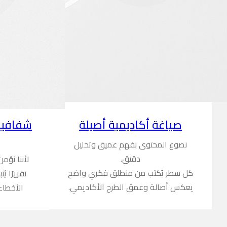
شفافية
صياغة أكاديمية أصيلة
نصوغ المحتوى بفهم عميق وتحليل
دقيق.
لأننا نؤم
كل سطر يُكتب من منطلق فكري واضح
تقريرًا ي
يعكس أصالة وعمق الطرح الأكاديمي.
الأخطاء