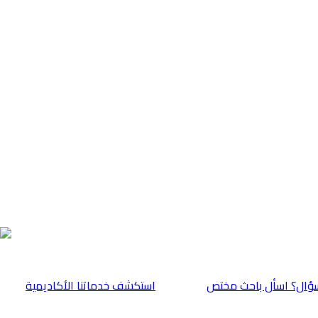
ؤال؟ اسأل باحث مختص
⁠استكشف خدماتنا الأكاديمية