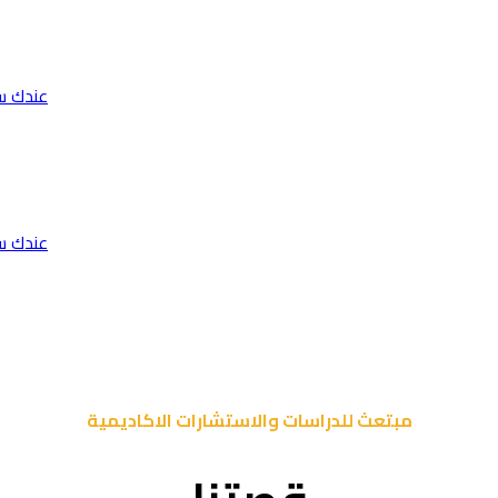
عندك س
عندك س
مبتعث للدراسات والاستشارات الاكاديمية