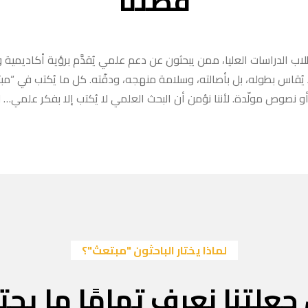
قصتنا
ب الدراسات العليا، ممن يبحثون عن دعم علمي يُقدَّم برؤية أكاديمية وا
ا يُقاس بطوله، بل بأصالته، وسلامة منهجه، ودقّته. كل ما يُكتب في “
 نصوص مولّدة. لأننا نؤمن أن البحث العلمي لا يُكتب إلا بفكر علمي… لا
لماذا يختار الباحثون "مبتعث"؟
جعلتنا نعرف تمامًا ما يحتا