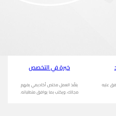
خبرة في التخصص
فق عليه
ينفّذ العمل مختص أكاديمي يفهم
مجالك، ويكتب بما يوافق متطلباته.