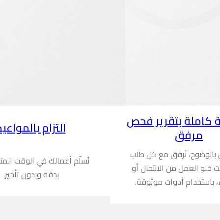
 كاملة بتقرير فحص
التزام بالمواعيد
مرفق
ن بالوضوح، نُرفق مع كل طلب
نُسلّم أعمالك في الوقت المت
ُثبت خلو العمل من الانتحال أو
بدقة وبدون تأخير.
، باستخدام أدوات موثوقة.