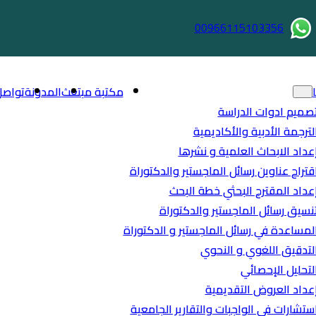
00966115103356
مكتبة مبتعث
المدونة
تواصل
صميم ادوات الدراسة
لترجمة الأدبية والأكاديمية
عداد الابحاث العلمية و نشرها
قتراح عناوين رسائل الماجستير والدكتوراة
عداد المقترح البحثي خطة البحث
نسيق رسائل الماجستير والدكتوراة
لمساعدة في رسائل الماجستير و الدكتوراة
لتدقيق اللغوي و النحوي
لتحليل الإحصائي
عداد العروض التقديمية
ستشارات في الواجبات والتقارير الجامعية