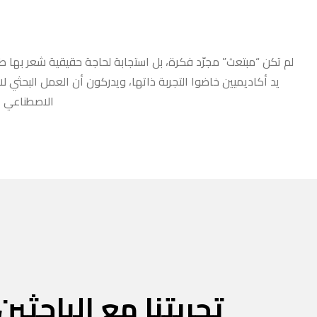
لم تكن “مبتعث” مجرّد فكرة، بل استجابة لحاجة حقيقية شعر بها طلا
يد أكاديميين خاضوا التجربة ذاتها، ويدركون أن العمل البحثي ل
الاصطناعي أو
تجربتنا مع الباحثين 