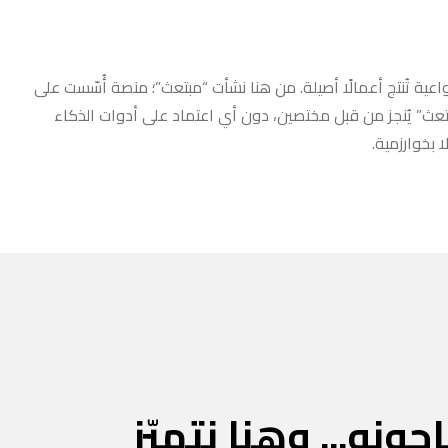
عية تُنتج أعمالًا أصيلة. من هنا نشأت “مبتعث”؛ منصة أُسّست على
مبتعث” يُنجز من قبل مختصين، دون أي اعتماد على أدوات الذكاء
 بخوارزمية.
جونه... وهنا نتميّز