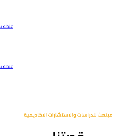
عندك س
عندك س
مبتعث للدراسات والاستشارات الاكاديمية