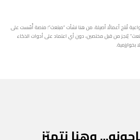
عية تُنتج أعمالًا أصيلة. من هنا نشأت “مبتعث”؛ منصة أُسّست على
مبتعث” يُنجز من قبل مختصين، دون أي اعتماد على أدوات الذكاء
 بخوارزمية.
جونه... وهنا نتميّز