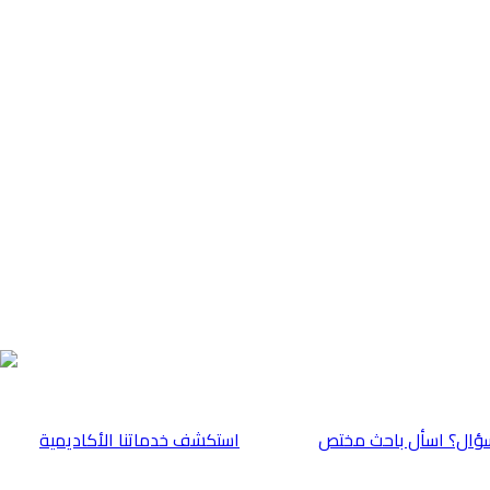
ؤال؟ اسأل باحث مختص
⁠استكشف خدماتنا الأكاديمية