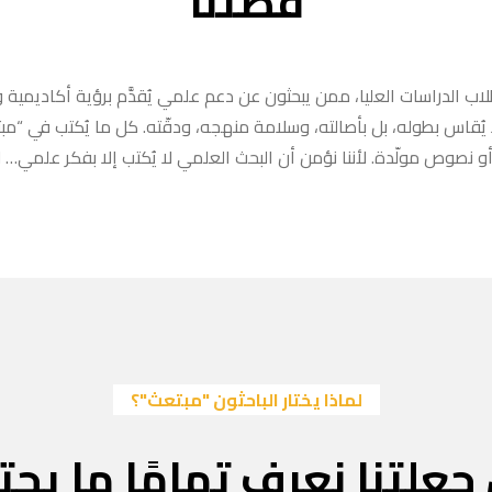
قصتنا
ب الدراسات العليا، ممن يبحثون عن دعم علمي يُقدَّم برؤية أكاديمية وا
ا يُقاس بطوله، بل بأصالته، وسلامة منهجه، ودقّته. كل ما يُكتب في “
 نصوص مولّدة. لأننا نؤمن أن البحث العلمي لا يُكتب إلا بفكر علمي… لا
لماذا يختار الباحثون "مبتعث"؟
جعلتنا نعرف تمامًا ما يحتا