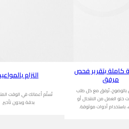
 كاملة بتقرير فحص
التزام بالمواعيد
مرفق
ن بالوضوح، نُرفق مع كل طلب
نُسلّم أعمالك في الوقت المت
ُثبت خلو العمل من الانتحال أو
بدقة وبدون تأخير.
، باستخدام أدوات موثوقة.