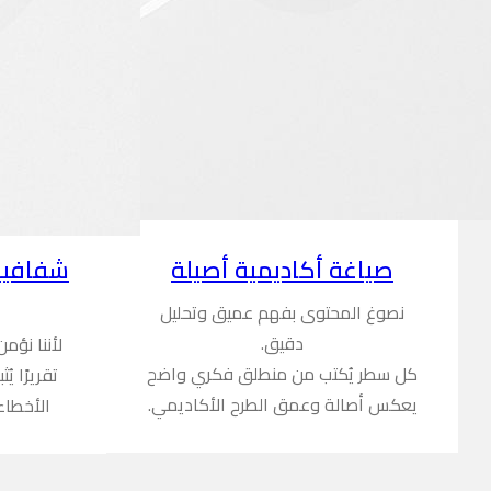
شفافية
صياغة أكاديمية أصيلة
نصوغ المحتوى بفهم عميق وتحليل
دقيق.
لأننا نؤم
كل سطر يُكتب من منطلق فكري واضح
تقريرًا ي
يعكس أصالة وعمق الطرح الأكاديمي.
الأخطاء