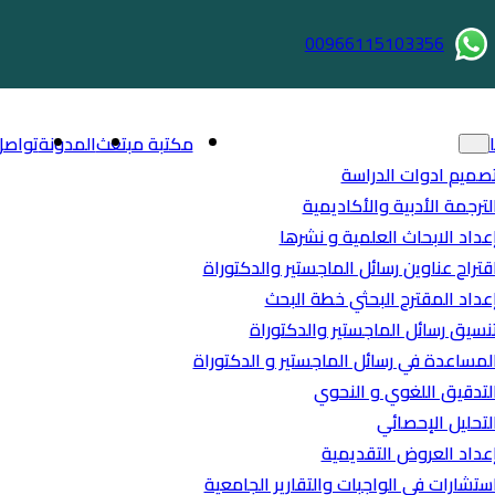
00966115103356
مكتبة مبتعث
المدونة
تواصل
صميم ادوات الدراسة
لترجمة الأدبية والأكاديمية
عداد الابحاث العلمية و نشرها
قتراح عناوين رسائل الماجستير والدكتوراة
عداد المقترح البحثي خطة البحث
نسيق رسائل الماجستير والدكتوراة
لمساعدة في رسائل الماجستير و الدكتوراة
لتدقيق اللغوي و النحوي
لتحليل الإحصائي
عداد العروض التقديمية
ستشارات في الواجبات والتقارير الجامعية