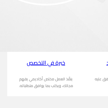
خبرة في التخصص
فق عليه
ينفّذ العمل مختص أكاديمي يفهم
مجالك، ويكتب بما يوافق متطلباته.