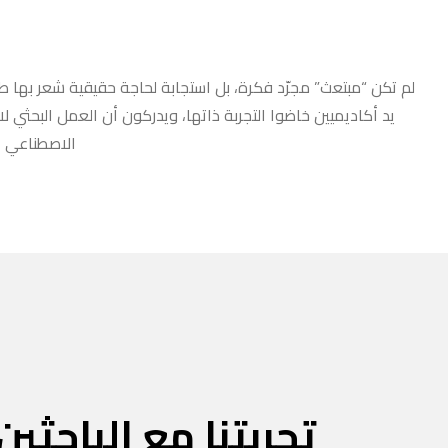
لم تكن “مبتعث” مجرّد فكرة، بل استجابة لحاجة حقيقية شعر بها طلا
يد أكاديميين خاضوا التجربة ذاتها، ويدركون أن العمل البحثي ل
الاصطناعي أو
تجربتنا مع الباحثين 