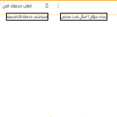
S
S
اطلب خدمتك الان
cont
cont
عندك سؤال؟ اسأل باحث مختص
⁠استكشف خدماتنا الأكاديمية