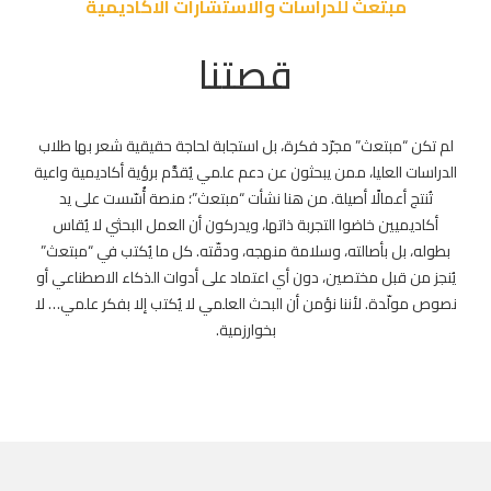
مبتعث للدراسات والاستشارات الاكاديمية
قصتنا
لم تكن “مبتعث” مجرّد فكرة، بل استجابة لحاجة حقيقية شعر بها طلاب
الدراسات العليا، ممن يبحثون عن دعم علمي يُقدَّم برؤية أكاديمية واعية
تُنتج أعمالًا أصيلة. من هنا نشأت “مبتعث”؛ منصة أُسّست على يد
أكاديميين خاضوا التجربة ذاتها، ويدركون أن العمل البحثي لا يُقاس
بطوله، بل بأصالته، وسلامة منهجه، ودقّته. كل ما يُكتب في “مبتعث”
يُنجز من قبل مختصين، دون أي اعتماد على أدوات الذكاء الاصطناعي أو
نصوص مولّدة. لأننا نؤمن أن البحث العلمي لا يُكتب إلا بفكر علمي… لا
بخوارزمية.