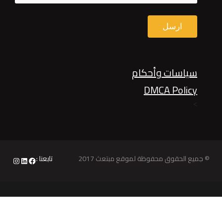
سياسات وأحكام
DMCA Policy
>
© جميع الحقوق محفوظة لموقع مبتعث 2017
تابعنا :
nstagram
LinkedIn
Facebook