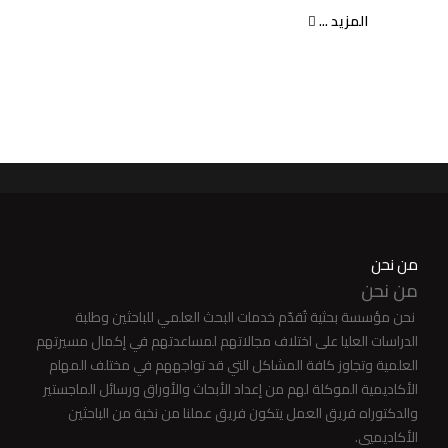
المزيد ...
من نحن
من نحن
نحن مؤسسة بحثية تُقدّم خدمات البحث العلمي للباحثين وطلبة
الدراسات العليا على اختلاف مجالاتهم لمساعدتهم في إكمال مسيرتهم
العلمية وتجاوز كافة المشاكل التي قد تواجههم في مختلف المهام
الأكاديمية الموكلة لهم من إعداد الأبحاث والأوراق ورسائل الماجستير
والدكتوراه فريق العمل يتكون فريق عملنا من نخبة من الباحثين
الأكاديميي.