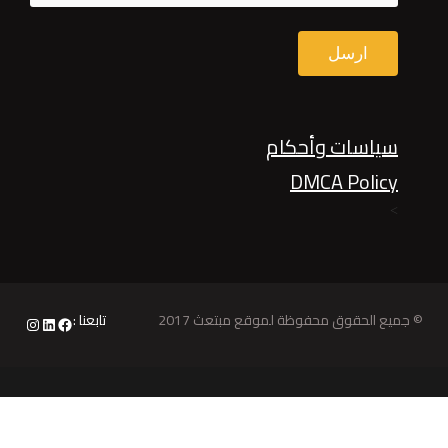
سياسات وأحكام
DMCA Policy
>
© جميع الحقوق محفوظة لموقع مبتعث 2017
تابعنا :
nstagram
LinkedIn
Facebook