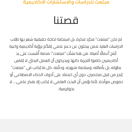
مبتعث للدراسات والاستشارات الاكاديمية
قصتنا
لم تكن “مبتعث” مجرّد فكرة، بل استجابة لحاجة حقيقية شعر بها طلاب
الدراسات العليا، ممن يبحثون عن دعم علمي يُقدَّم برؤية أكاديمية واعية
تُنتج أعمالًا أصيلة. من هنا نشأت “مبتعث”؛ منصة أُسّست على يد
أكاديميين خاضوا التجربة ذاتها، ويدركون أن العمل البحثي لا يُقاس
بطوله، بل بأصالته، وسلامة منهجه، ودقّته. كل ما يُكتب في “مبتعث”
يُنجز من قبل مختصين، دون أي اعتماد على أدوات الذكاء الاصطناعي أو
نصوص مولّدة. لأننا نؤمن أن البحث العلمي لا يُكتب إلا بفكر علمي… لا
بخوارزمية.