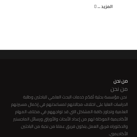
المزيد ...
من نحن
من نحن
نحن مؤسسة بحثية تُقدّم خدمات البحث العلمي للباحثين وطلبة
الدراسات العليا على اختلاف مجالاتهم لمساعدتهم في إكمال مسيرتهم
العلمية وتجاوز كافة المشاكل التي قد تواجههم في مختلف المهام
الأكاديمية الموكلة لهم من إعداد الأبحاث والأوراق ورسائل الماجستير
والدكتوراه فريق العمل يتكون فريق عملنا من نخبة من الباحثين
الأكاديميي.