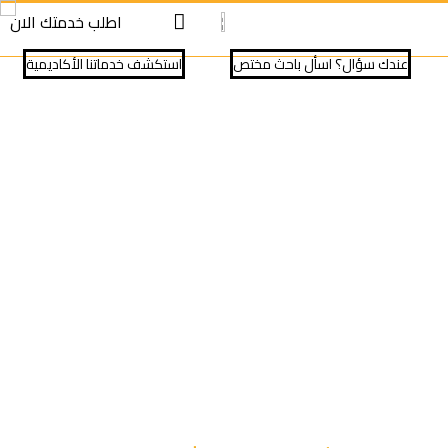
S
S
اطلب خدمتك الان
cont
cont
عندك سؤال؟ اسأل باحث مختص
⁠استكشف خدماتنا الأكاديمية