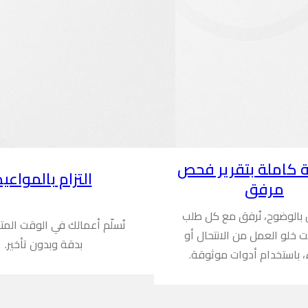
 كاملة بتقرير فحص
التزام بالمواعيد
مرفق
ن بالوضوح، نُرفق مع كل طلب
نُسلّم أعمالك في الوقت المت
ُثبت خلو العمل من الانتحال أو
بدقة وبدون تأخير.
، باستخدام أدوات موثوقة.