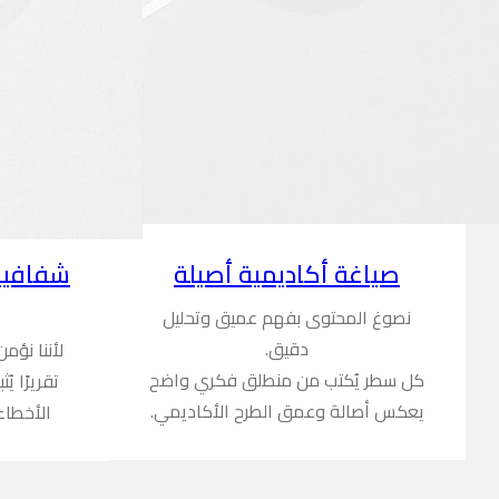
شفافية
صياغة أكاديمية أصيلة
نصوغ المحتوى بفهم عميق وتحليل
دقيق.
لأننا نؤم
كل سطر يُكتب من منطلق فكري واضح
تقريرًا ي
يعكس أصالة وعمق الطرح الأكاديمي.
الأخطاء