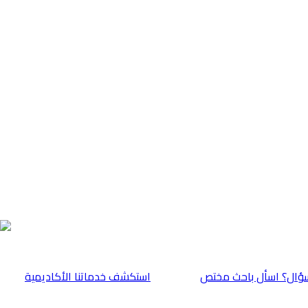
ؤال؟ اسأل باحث مختص
⁠استكشف خدماتنا الأكاديمية