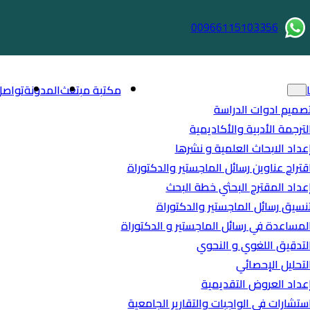
00966115103356
مكتبة مبتعث
المدونة
تواصل
صميم ادوات الدراسة
لترجمة الأدبية والأكاديمية
عداد الابحاث العلمية و نشرها
قتراح عناوين رسائل الماجستير والدكتوراة
عداد المقترح البحثي خطة البحث
نسيق رسائل الماجستير والدكتوراة
لمساعدة في رسائل الماجستير و الدكتوراة
لتدقيق اللغوي و النحوي
لتحليل الإحصائي
عداد العروض التقديمية
ستشارات في الواجبات والتقارير الجامعية