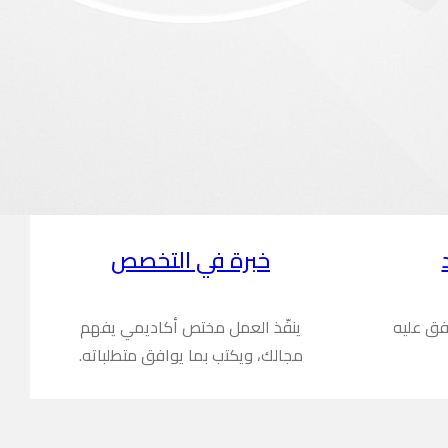
خبرة في التخصص
فق عليه
ينفّذ العمل مختص أكاديمي يفهم
مجالك، ويكتب بما يوافق متطلباته.