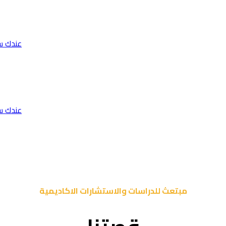
عندك س
عندك س
مبتعث للدراسات والاستشارات الاكاديمية