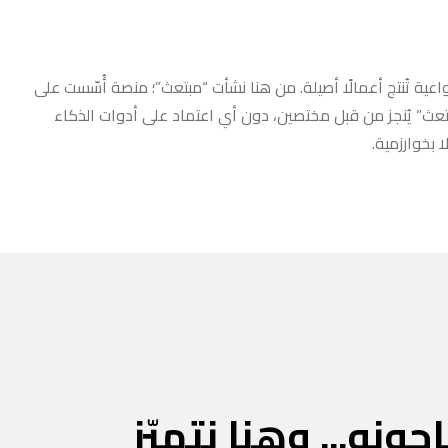
عية تُنتج أعمالًا أصيلة. من هنا نشأت “مبتعث”؛ منصة أُسّست على
مبتعث” يُنجز من قبل مختصين، دون أي اعتماد على أدوات الذكاء
 بخوارزمية.
جونه... وهنا نتميّز