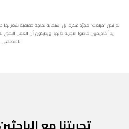
لم تكن “مبتعث” مجرّد فكرة، بل استجابة لحاجة حقيقية شعر بها طلا
يد أكاديميين خاضوا التجربة ذاتها، ويدركون أن العمل البحثي ل
الاصطناعي أو
تجربتنا مع الباحثين 