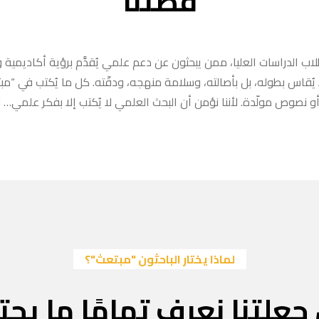
قصتنا
ب الدراسات العليا، ممن يبحثون عن دعم علمي يُقدَّم برؤية أكاديمية وا
ا يُقاس بطوله، بل بأصالته، وسلامة منهجه، ودقّته. كل ما يُكتب في “
 نصوص مولّدة. لأننا نؤمن أن البحث العلمي لا يُكتب إلا بفكر علمي… لا
لماذا يختار الباحثون "مبتعث"؟
جعلتنا نعرف تمامًا ما يحتا