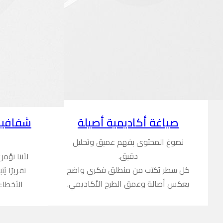
شفافية
صياغة أكاديمية أصيلة
نصوغ المحتوى بفهم عميق وتحليل
دقيق.
لأننا نؤم
كل سطر يُكتب من منطلق فكري واضح
تقريرًا ي
يعكس أصالة وعمق الطرح الأكاديمي.
الأخطاء