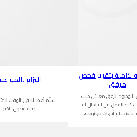
 كاملة بتقرير فحص
التزام بالمواعيد
مرفق
ن بالوضوح، نُرفق مع كل طلب
نُسلّم أعمالك في الوقت المت
ُثبت خلو العمل من الانتحال أو
بدقة وبدون تأخير.
، باستخدام أدوات موثوقة.