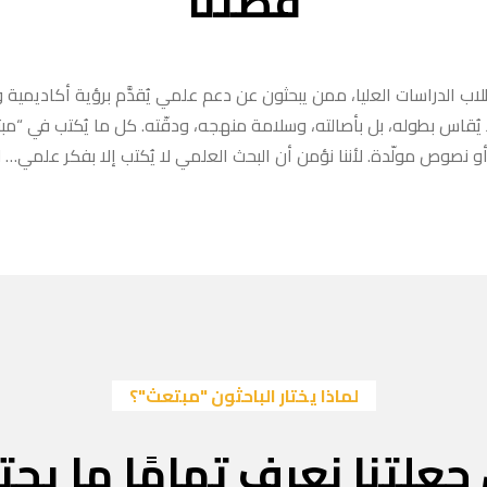
قصتنا
ب الدراسات العليا، ممن يبحثون عن دعم علمي يُقدَّم برؤية أكاديمية وا
ا يُقاس بطوله، بل بأصالته، وسلامة منهجه، ودقّته. كل ما يُكتب في “
 نصوص مولّدة. لأننا نؤمن أن البحث العلمي لا يُكتب إلا بفكر علمي… لا
لماذا يختار الباحثون "مبتعث"؟
جعلتنا نعرف تمامًا ما يحتا