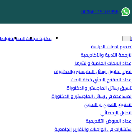
00966115103356
مكتبة مبتعث
المدونة
تواصل
صميم ادوات الدراسة
لترجمة الأدبية والأكاديمية
عداد الابحاث العلمية و نشرها
قتراح عناوين رسائل الماجستير والدكتوراة
عداد المقترح البحثي خطة البحث
نسيق رسائل الماجستير والدكتوراة
لمساعدة في رسائل الماجستير و الدكتوراة
لتدقيق اللغوي و النحوي
لتحليل الإحصائي
عداد العروض التقديمية
ستشارات في الواجبات والتقارير الجامعية