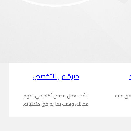
خبرة في التخصص
فق عليه
ينفّذ العمل مختص أكاديمي يفهم
مجالك، ويكتب بما يوافق متطلباته.