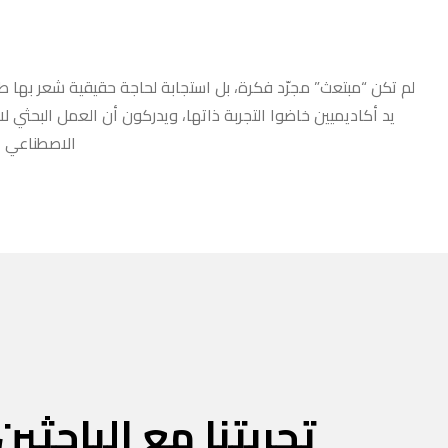
لم تكن “مبتعث” مجرّد فكرة، بل استجابة لحاجة حقيقية شعر بها طلا
يد أكاديميين خاضوا التجربة ذاتها، ويدركون أن العمل البحثي ل
الاصطناعي أو
تجربتنا مع الباحثين 