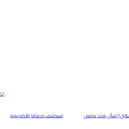
ؤال؟ اسأل باحث مختص
⁠استكشف خدماتنا الأكاديمية