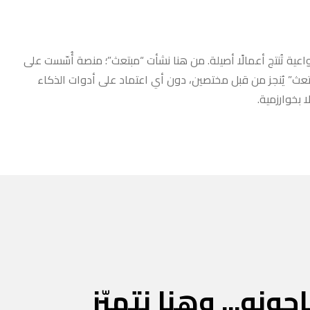
عية تُنتج أعمالًا أصيلة. من هنا نشأت “مبتعث”؛ منصة أُسّست على
مبتعث” يُنجز من قبل مختصين، دون أي اعتماد على أدوات الذكاء
 بخوارزمية.
جونه... وهنا نتميّز