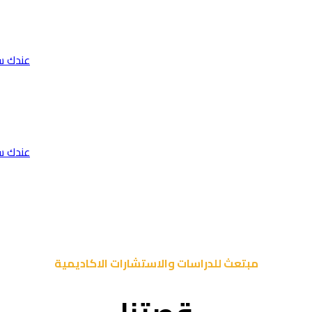
عندك س
عندك س
مبتعث للدراسات والاستشارات الاكاديمية