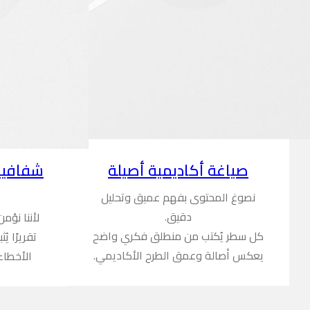
شفافية
صياغة أكاديمية أصيلة
نصوغ المحتوى بفهم عميق وتحليل
دقيق.
لأننا نؤم
كل سطر يُكتب من منطلق فكري واضح
تقريرًا ي
يعكس أصالة وعمق الطرح الأكاديمي.
الأخطاء