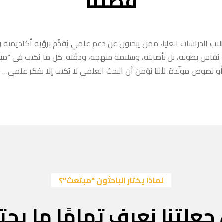
قصتنا
ب الدراسات العليا، ممن يبحثون عن دعم علمي يُقدَّم برؤية أكاديمية وا
ا يُقاس بطوله، بل بأصالته، وسلامة منهجه، ودقّته. كل ما يُكتب في “
 نصوص مولّدة. لأننا نؤمن أن البحث العلمي لا يُكتب إلا بفكر علمي… لا
لماذا يختار الباحثون "مبتعث"؟
جعلتنا نعرف تمامًا ما يحتا