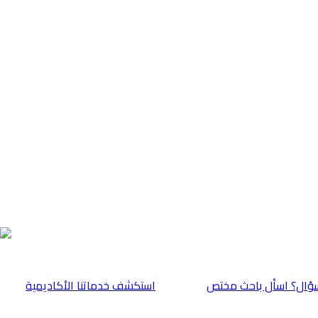
ؤال؟ اسأل باحث مختص
⁠استكشف خدماتنا الأكاديمية