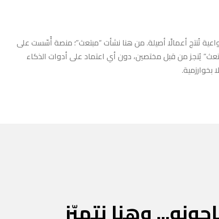
عية تُنتج أعمالًا أصيلة. من هنا نشأت “مبتعث”؛ منصة أُسّست على
مبتعث” يُنجز من قبل مختصين، دون أي اعتماد على أدوات الذكاء
 بخوارزمية.
جونه... وهنا نتميّز