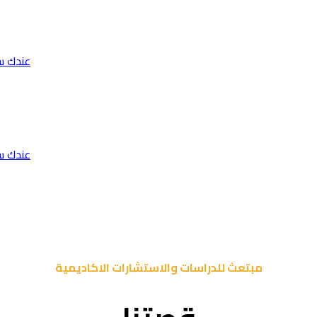
عندك س
عندك س
مبتعث للدراسات والاستشارات الاكاديمية