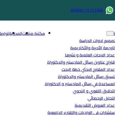
00966115103356
مكتبة مبتعث
المدونة
تواصل
صميم ادوات الدراسة
لترجمة الأدبية والأكاديمية
عداد الابحاث العلمية و نشرها
قتراح عناوين رسائل الماجستير والدكتوراة
عداد المقترح البحثي خطة البحث
نسيق رسائل الماجستير والدكتوراة
لمساعدة في رسائل الماجستير و الدكتوراة
لتدقيق اللغوي و النحوي
لتحليل الإحصائي
عداد العروض التقديمية
ستشارات في الواجبات والتقارير الجامعية