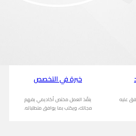
خبرة في التخصص
فق عليه
ينفّذ العمل مختص أكاديمي يفهم
مجالك، ويكتب بما يوافق متطلباته.