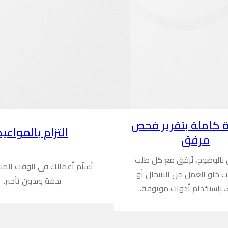
 كاملة بتقرير فحص
التزام بالمواعيد
مرفق
ن بالوضوح، نُرفق مع كل طلب
نُسلّم أعمالك في الوقت المت
ُثبت خلو العمل من الانتحال أو
بدقة وبدون تأخير.
، باستخدام أدوات موثوقة.