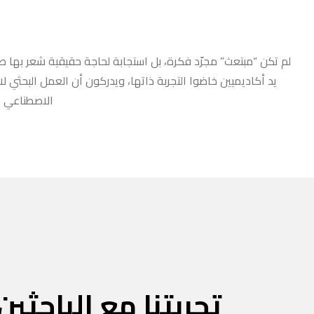
لم تكن “مبتعث” مجرّد فكرة، بل استجابة لحاجة حقيقية شعر بها طلا
يد أكاديميين خاضوا التجربة ذاتها، ويدركون أن العمل البحثي ل
الاصطناعي أو
تجربتنا مع الباحثين 