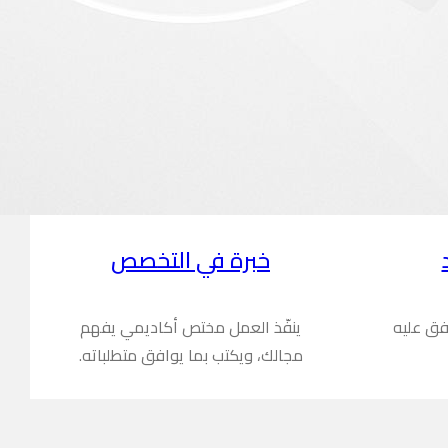
خبرة في التخصص
فق عليه
ينفّذ العمل مختص أكاديمي يفهم
مجالك، ويكتب بما يوافق متطلباته.