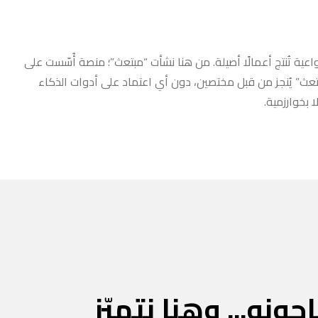
عية تُنتج أعمالًا أصيلة. من هنا نشأت “مبتعث”؛ منصة أُسّست على
مبتعث” يُنجز من قبل مختصين، دون أي اعتماد على أدوات الذكاء
 بخوارزمية.
جونه... وهنا نتميّز