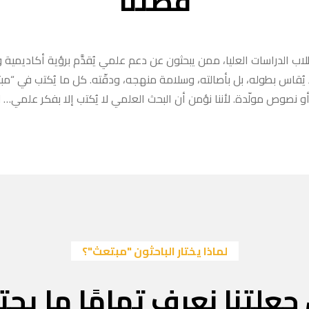
قصتنا
ب الدراسات العليا، ممن يبحثون عن دعم علمي يُقدَّم برؤية أكاديمية وا
ا يُقاس بطوله، بل بأصالته، وسلامة منهجه، ودقّته. كل ما يُكتب في “
 نصوص مولّدة. لأننا نؤمن أن البحث العلمي لا يُكتب إلا بفكر علمي… لا
لماذا يختار الباحثون "مبتعث"؟
جعلتنا نعرف تمامًا ما يحتا