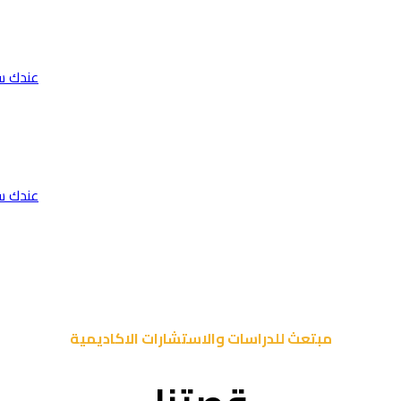
عندك س
عندك س
مبتعث للدراسات والاستشارات الاكاديمية