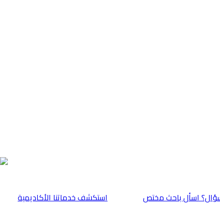
ؤال؟ اسأل باحث مختص
⁠استكشف خدماتنا الأكاديمية