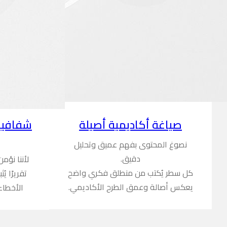
شفافية
صياغة أكاديمية أصيلة
نصوغ المحتوى بفهم عميق وتحليل
دقيق.
لأننا نؤم
كل سطر يُكتب من منطلق فكري واضح
تقريرًا ي
يعكس أصالة وعمق الطرح الأكاديمي.
الأخطاء