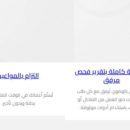
 كاملة بتقرير فحص
التزام بالمواعيد
مرفق
ن بالوضوح، نُرفق مع كل طلب
نُسلّم أعمالك في الوقت المت
ُثبت خلو العمل من الانتحال أو
بدقة وبدون تأخير.
، باستخدام أدوات موثوقة.