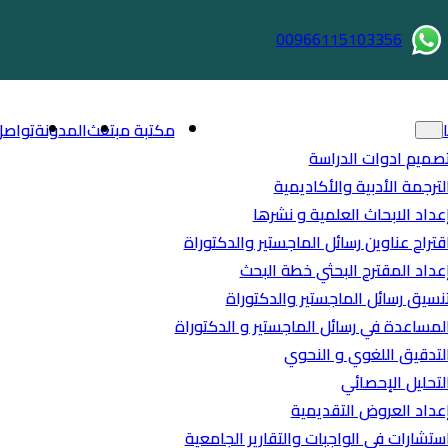
00966115103356
مكتبة مبتعث
المدونة
تواصل
صميم ادوات الدراسة
لترجمة الأدبية والأكاديمية
عداد الابحاث العلمية و نشرها
قتراح عناوين رسائل الماجستير والدكتوراة
عداد المقترح البحثي خطة البحث
نسيق رسائل الماجستير والدكتوراة
لمساعدة في رسائل الماجستير و الدكتوراة
لتدقيق اللغوي و النحوي
لتحليل الإحصائي
عداد العروض التقديمية
ستشارات في الواجبات والتقارير الجامعية