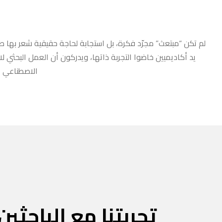
لم تكن “مبتعث” مجرّد فكرة، بل استجابة لحاجة حقيقية شعر بها طلا
يد أكاديميين خاضوا التجربة ذاتها، ويدركون أن العمل البحثي ل
الاصطناعي أو
تجربتنا مع الباحثين 