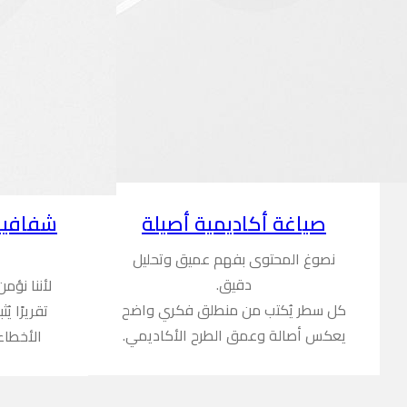
شفافية
صياغة أكاديمية أصيلة
نصوغ المحتوى بفهم عميق وتحليل
دقيق.
لأننا نؤم
كل سطر يُكتب من منطلق فكري واضح
تقريرًا ي
يعكس أصالة وعمق الطرح الأكاديمي.
الأخطاء