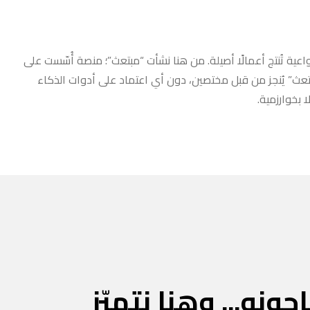
عية تُنتج أعمالًا أصيلة. من هنا نشأت “مبتعث”؛ منصة أُسّست على
مبتعث” يُنجز من قبل مختصين، دون أي اعتماد على أدوات الذكاء
 بخوارزمية.
جونه... وهنا نتميّز