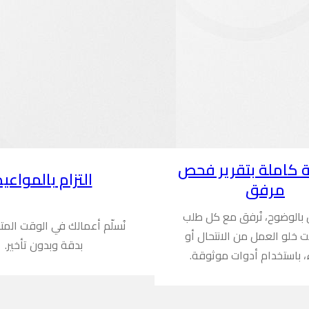
 كاملة بتقرير فحص
التزام بالمواعيد
مرفق
ن بالوضوح، نُرفق مع كل طلب
نُسلّم أعمالك في الوقت المت
ُثبت خلو العمل من الانتحال أو
بدقة وبدون تأخير.
، باستخدام أدوات موثوقة.