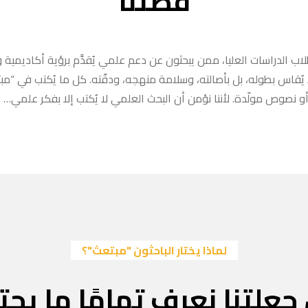
قصتنا
ب الدراسات العليا، ممن يبحثون عن دعم علمي يُقدَّم برؤية أكاديمية وا
ا يُقاس بطوله، بل بأصالته، وسلامة منهجه، ودقّته. كل ما يُكتب في “
 نصوص مولّدة. لأننا نؤمن أن البحث العلمي لا يُكتب إلا بفكر علمي… لا
لماذا يختار الباحثون "مبتعث"؟
جعلتنا نعرف تمامًا ما يحتا