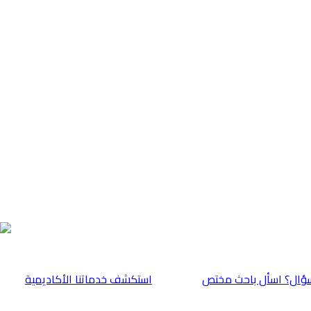
ؤال؟ اسأل باحث مختص
⁠استكشف خدماتنا الأكاديمية