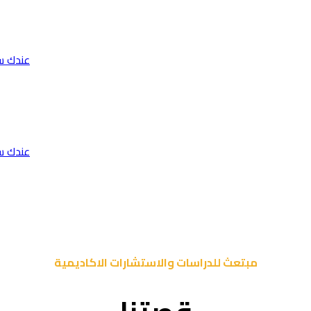
عندك س
عندك س
مبتعث للدراسات والاستشارات الاكاديمية