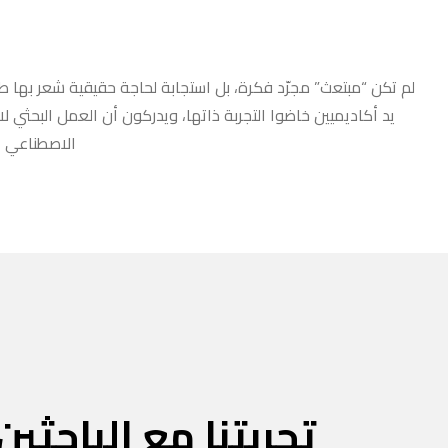
لم تكن “مبتعث” مجرّد فكرة، بل استجابة لحاجة حقيقية شعر بها طلا
يد أكاديميين خاضوا التجربة ذاتها، ويدركون أن العمل البحثي ل
الاصطناعي أو
تجربتنا مع الباحثين 