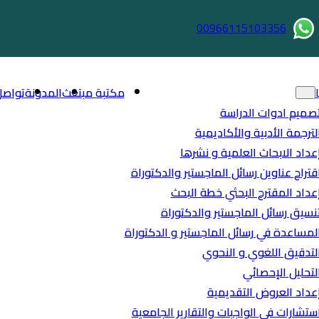
00966115103356
مكتبة مبتعث
المدونة
تواصل
صميم ادوات الدراسة
لترجمة الأدبية والأكاديمية
عداد الابحاث العلمية و نشرها
قتراح عناوين رسائل الماجستير والدكتوراة
عداد المقترح البحثي خطة البحث
نسيق رسائل الماجستير والدكتوراة
لمساعدة في رسائل الماجستير و الدكتوراة
لتدقيق اللغوي و النحوي
لتحليل الإحصائي
عداد العروض التقديمية
ستشارات في الواجبات والتقارير الجامعية