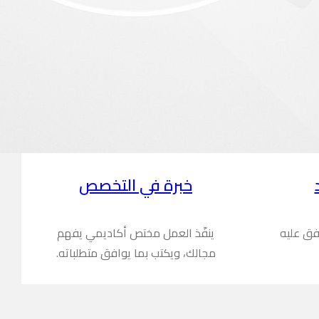
خبرة في التخصص
فق عليه
ينفّذ العمل مختص أكاديمي يفهم
مجالك، ويكتب بما يوافق متطلباته.