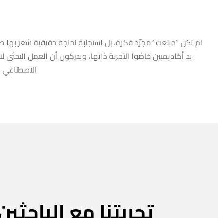
لم تكن “مبتعث” مجرّد فكرة، بل استجابة لحاجة حقيقية شعر بها طلا
يد أكاديميين خاضوا التجربة ذاتها، ويدركون أن العمل البحثي ل
الاصطناعي أو
تجربتنا مع الباحثين 