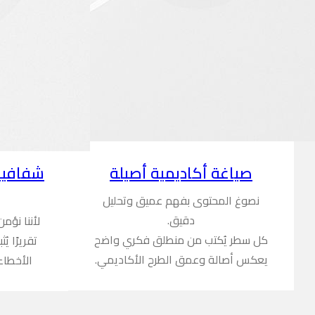
شفافية
صياغة أكاديمية أصيلة
نصوغ المحتوى بفهم عميق وتحليل
دقيق.
لأننا نؤم
كل سطر يُكتب من منطلق فكري واضح
تقريرًا ي
يعكس أصالة وعمق الطرح الأكاديمي.
الأخطاء