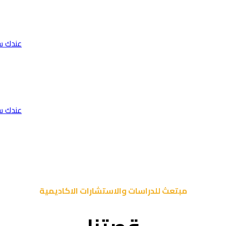
عندك س
عندك س
مبتعث للدراسات والاستشارات الاكاديمية