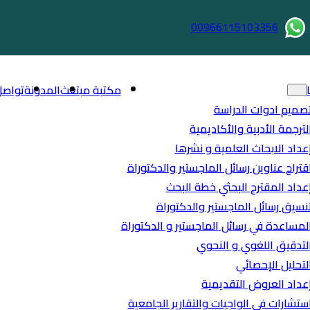
00966115103356
مكتبة مبتعث
المدونة
تواصل
صميم ادوات الدراسة
لترجمة الأدبية والأكاديمية
عداد الابحاث العلمية و نشرها
قتراح عناوين رسائل الماجستير والدكتوراة
عداد المقترح البحثي خطة البحث
نسيق رسائل الماجستير والدكتوراة
لمساعدة في رسائل الماجستير و الدكتوراة
لتدقيق اللغوي و النحوي
لتحليل الإحصائي
عداد العروض التقديمية
ستشارات في الواجبات والتقارير الجامعية