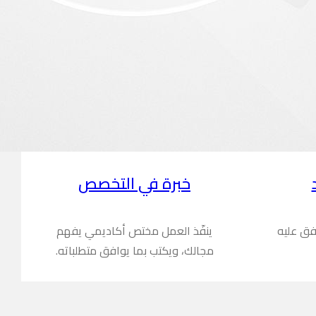
خبرة في التخصص
فق عليه
ينفّذ العمل مختص أكاديمي يفهم
مجالك، ويكتب بما يوافق متطلباته.