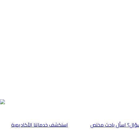
ؤال؟ اسأل باحث مختص
⁠استكشف خدماتنا الأكاديمية