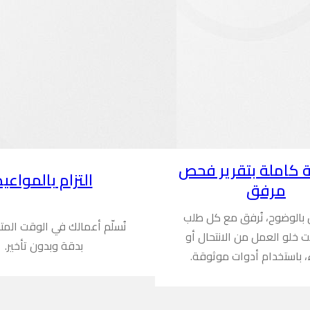
 كاملة بتقرير فحص
التزام بالمواعيد
مرفق
ن بالوضوح، نُرفق مع كل طلب
نُسلّم أعمالك في الوقت المت
ُثبت خلو العمل من الانتحال أو
بدقة وبدون تأخير.
، باستخدام أدوات موثوقة.