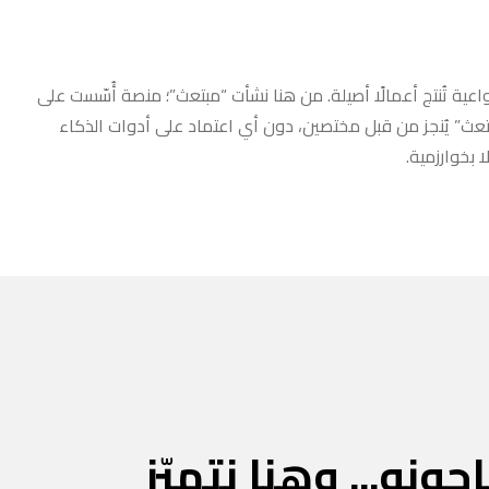
عية تُنتج أعمالًا أصيلة. من هنا نشأت “مبتعث”؛ منصة أُسّست على
مبتعث” يُنجز من قبل مختصين، دون أي اعتماد على أدوات الذكاء
 بخوارزمية.
جونه... وهنا نتميّز