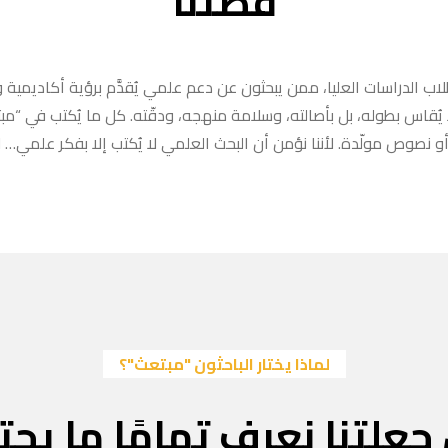
قصتنا
ب الدراسات العليا، ممن يبحثون عن دعم علمي يُقدَّم برؤية أكاديمية وا
ا يُقاس بطوله، بل بأصالته، وسلامة منهجه، ودقّته. كل ما يُكتب في “
 نصوص مولّدة. لأننا نؤمن أن البحث العلمي لا يُكتب إلا بفكر علمي… لا
لماذا يختار الباحثون "مبتعث"؟
جعلتنا نعرف تمامًا ما يحتا