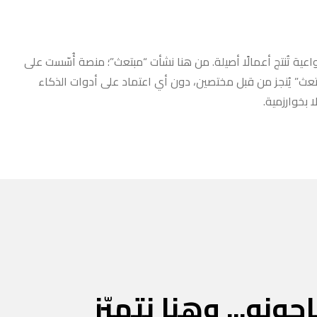
عية تُنتج أعمالًا أصيلة. من هنا نشأت “مبتعث”؛ منصة أُسّست على
مبتعث” يُنجز من قبل مختصين، دون أي اعتماد على أدوات الذكاء
 بخوارزمية.
جونه... وهنا نتميّز