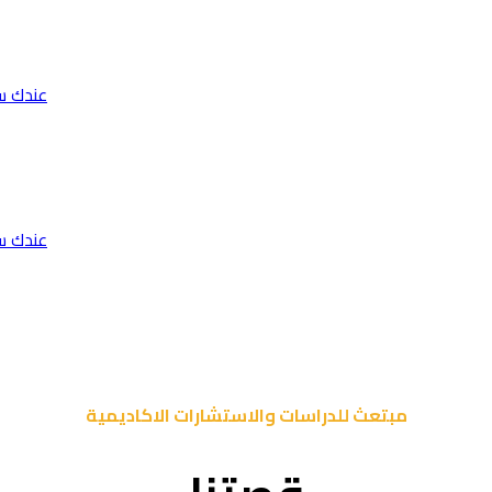
عندك س
عندك س
مبتعث للدراسات والاستشارات الاكاديمية