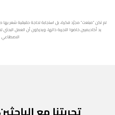
لم تكن “مبتعث” مجرّد فكرة، بل استجابة لحاجة حقيقية شعر بها طلا
يد أكاديميين خاضوا التجربة ذاتها، ويدركون أن العمل البحثي ل
الاصطناعي أو
تجربتنا مع الباحثين 