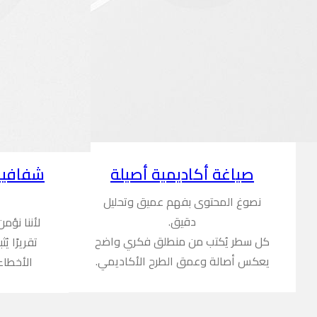
شفافية
صياغة أكاديمية أصيلة
نصوغ المحتوى بفهم عميق وتحليل
دقيق.
لأننا نؤم
كل سطر يُكتب من منطلق فكري واضح
تقريرًا ي
يعكس أصالة وعمق الطرح الأكاديمي.
الأخطاء