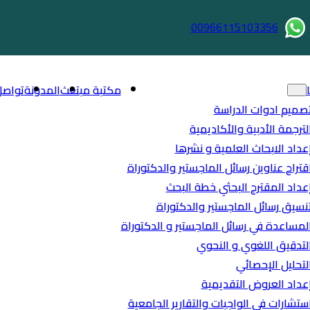
00966115103356
مكتبة مبتعث
المدونة
تواصل
صميم ادوات الدراسة
لترجمة الأدبية والأكاديمية
عداد الابحاث العلمية و نشرها
قتراح عناوين رسائل الماجستير والدكتوراة
عداد المقترح البحثي خطة البحث
نسيق رسائل الماجستير والدكتوراة
لمساعدة في رسائل الماجستير و الدكتوراة
لتدقيق اللغوي و النحوي
لتحليل الإحصائي
عداد العروض التقديمية
ستشارات في الواجبات والتقارير الجامعية