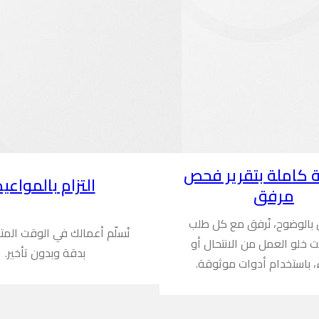
 كاملة بتقرير فحص
التزام بالمواعيد
مرفق
ن بالوضوح، نُرفق مع كل طلب
نُسلّم أعمالك في الوقت المت
ُثبت خلو العمل من الانتحال أو
بدقة وبدون تأخير.
، باستخدام أدوات موثوقة.