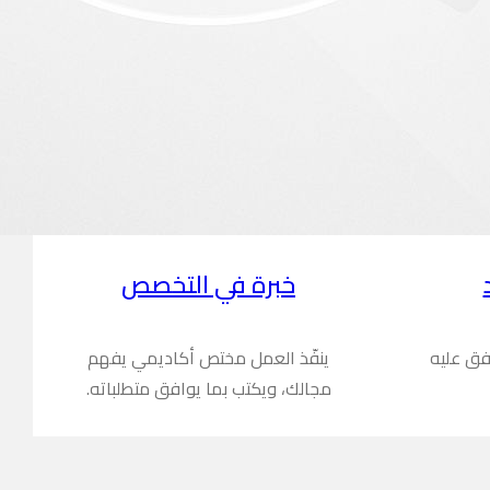
خبرة في التخصص
فق عليه
ينفّذ العمل مختص أكاديمي يفهم
مجالك، ويكتب بما يوافق متطلباته.