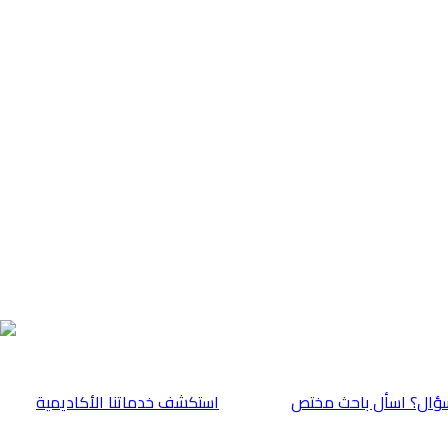
ؤال؟ اسأل باحث مختص
⁠استكشف خدماتنا الأكاديمية