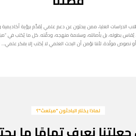
قصتنا
ب الدراسات العليا، ممن يبحثون عن دعم علمي يُقدَّم برؤية أكاديمية وا
ا يُقاس بطوله، بل بأصالته، وسلامة منهجه، ودقّته. كل ما يُكتب في “
 نصوص مولّدة. لأننا نؤمن أن البحث العلمي لا يُكتب إلا بفكر علمي… لا
لماذا يختار الباحثون "مبتعث"؟
جعلتنا نعرف تمامًا ما يحتا