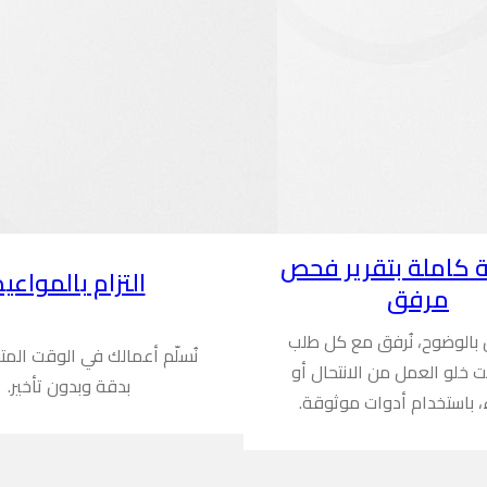
 كاملة بتقرير فحص
التزام بالمواعيد
مرفق
ن بالوضوح، نُرفق مع كل طلب
نُسلّم أعمالك في الوقت المت
ُثبت خلو العمل من الانتحال أو
بدقة وبدون تأخير.
، باستخدام أدوات موثوقة.