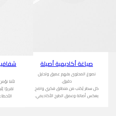
شفافية
صياغة أكاديمية أصيلة
نصوغ المحتوى بفهم عميق وتحليل
دقيق.
لأننا نؤم
كل سطر يُكتب من منطلق فكري واضح
تقريرًا ي
يعكس أصالة وعمق الطرح الأكاديمي.
الأخطاء