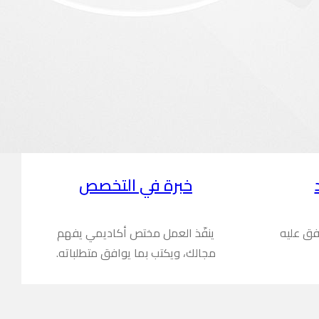
خبرة في التخصص
فق عليه
ينفّذ العمل مختص أكاديمي يفهم
مجالك، ويكتب بما يوافق متطلباته.