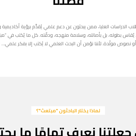
قصتنا
ب الدراسات العليا، ممن يبحثون عن دعم علمي يُقدَّم برؤية أكاديمية وا
ا يُقاس بطوله، بل بأصالته، وسلامة منهجه، ودقّته. كل ما يُكتب في “
 نصوص مولّدة. لأننا نؤمن أن البحث العلمي لا يُكتب إلا بفكر علمي… لا
لماذا يختار الباحثون "مبتعث"؟
جعلتنا نعرف تمامًا ما يحتا