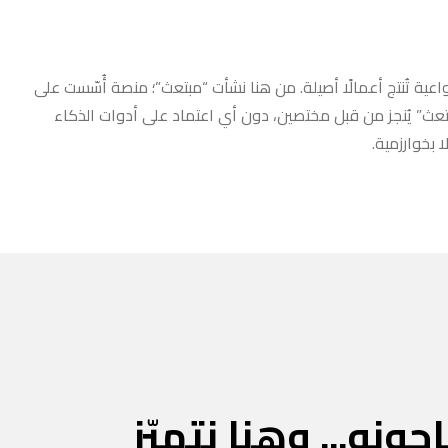
عية تُنتج أعمالًا أصيلة. من هنا نشأت “مبتعث”؛ منصة أُسّست على
مبتعث” يُنجز من قبل مختصين، دون أي اعتماد على أدوات الذكاء
 بخوارزمية.
جونه... وهنا نتميّز