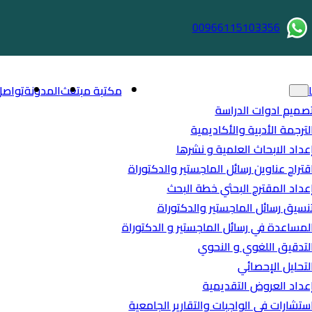
00966115103356
مكتبة مبتعث
المدونة
تواصل
صميم ادوات الدراسة
لترجمة الأدبية والأكاديمية
عداد الابحاث العلمية و نشرها
قتراح عناوين رسائل الماجستير والدكتوراة
عداد المقترح البحثي خطة البحث
نسيق رسائل الماجستير والدكتوراة
لمساعدة في رسائل الماجستير و الدكتوراة
لتدقيق اللغوي و النحوي
لتحليل الإحصائي
عداد العروض التقديمية
ستشارات في الواجبات والتقارير الجامعية