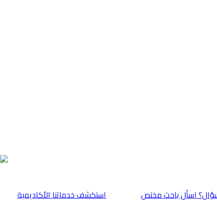
ؤال؟ اسأل باحث مختص
⁠استكشف خدماتنا الأكاديمية