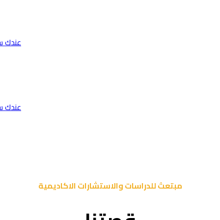
عندك س
عندك س
مبتعث للدراسات والاستشارات الاكاديمية