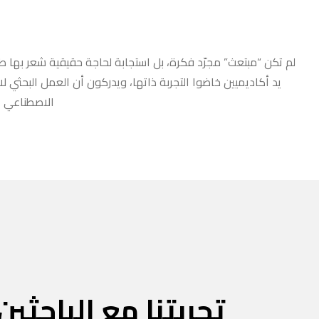
لم تكن “مبتعث” مجرّد فكرة، بل استجابة لحاجة حقيقية شعر بها طلا
يد أكاديميين خاضوا التجربة ذاتها، ويدركون أن العمل البحثي ل
الاصطناعي أو
تجربتنا مع الباحثين 