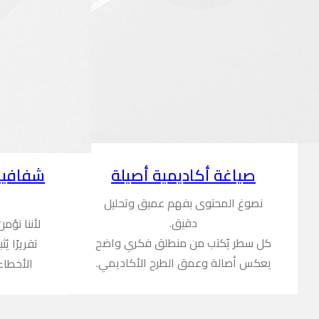
شفافية
صياغة أكاديمية أصيلة
نصوغ المحتوى بفهم عميق وتحليل
دقيق.
لأننا نؤم
كل سطر يُكتب من منطلق فكري واضح
تقريرًا ي
يعكس أصالة وعمق الطرح الأكاديمي.
الأخطاء