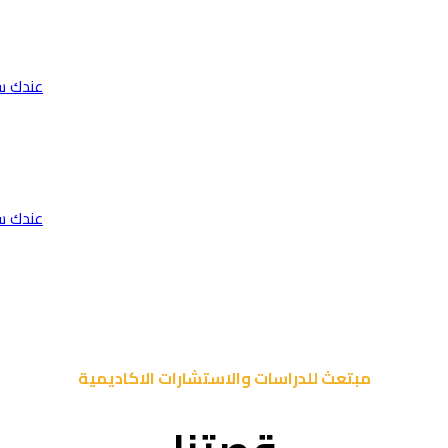
عندك س
عندك س
مبتعث للدراسات والاستشارات الاكاديمية