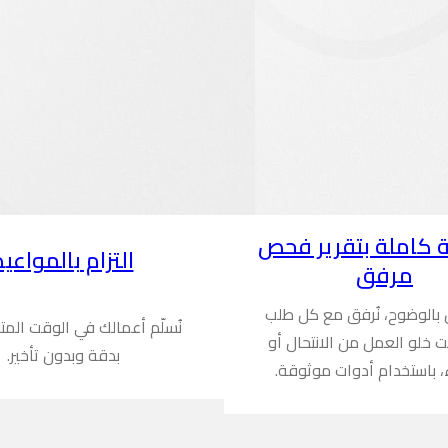
 كاملة بتقرير فحص
التزام بالمواعيد
مرفق
ن بالوضوح، نُرفق مع كل طلب
نُسلّم أعمالك في الوقت المت
ُثبت خلو العمل من الانتحال أو
بدقة وبدون تأخير.
، باستخدام أدوات موثوقة.