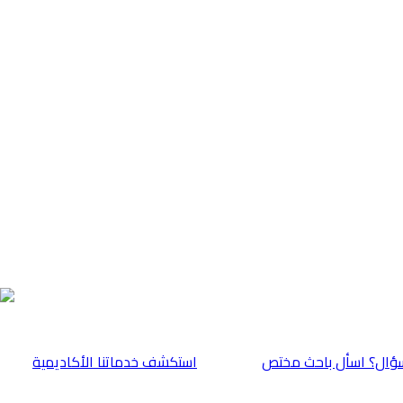
ؤال؟ اسأل باحث مختص
⁠استكشف خدماتنا الأكاديمية