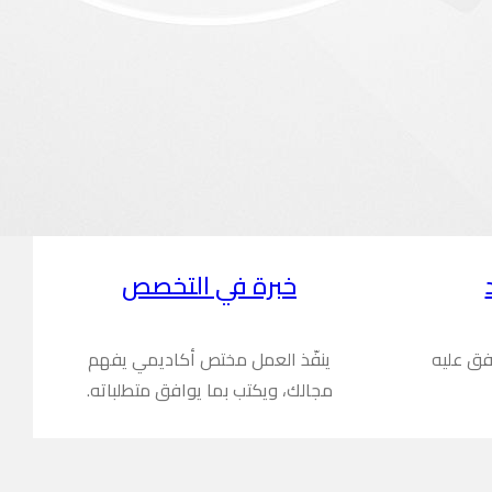
خبرة في التخصص
فق عليه
ينفّذ العمل مختص أكاديمي يفهم
مجالك، ويكتب بما يوافق متطلباته.