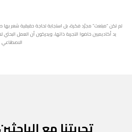
لم تكن “مبتعث” مجرّد فكرة، بل استجابة لحاجة حقيقية شعر بها طلا
يد أكاديميين خاضوا التجربة ذاتها، ويدركون أن العمل البحثي ل
الاصطناعي أو
تجربتنا مع الباحثين 