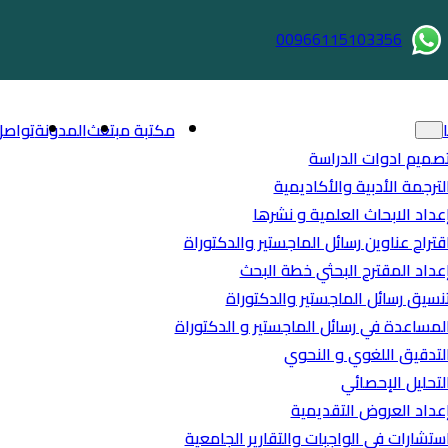
00966115103356
مكتبة مبتعث
المدونة
تواصل
صميم ادوات الدراسة
لترجمة الأدبية والأكاديمية
عداد الابحاث العلمية و نشرها
قتراح عناوين رسائل الماجستير والدكتوراة
عداد المقترح البحثي خطة البحث
نسيق رسائل الماجستير والدكتوراة
لمساعدة في رسائل الماجستير و الدكتوراة
لتدقيق اللغوي و النحوي
لتحليل الإحصائي
عداد العروض التقديمية
ستشارات في الواجبات والتقارير الجامعية