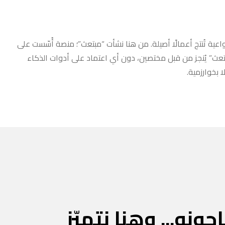
عية تُنتج أعمالًا أصيلة. من هنا نشأت “مبتعث”؛ منصة أُسّست على
مبتعث” يُنجز من قبل مختصين، دون أي اعتماد على أدوات الذكاء
 بخوارزمية.
جونه... وهنا نتميّز