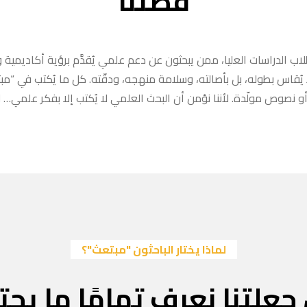
قصتنا
ب الدراسات العليا، ممن يبحثون عن دعم علمي يُقدَّم برؤية أكاديمية وا
ا يُقاس بطوله، بل بأصالته، وسلامة منهجه، ودقّته. كل ما يُكتب في “
 نصوص مولّدة. لأننا نؤمن أن البحث العلمي لا يُكتب إلا بفكر علمي… لا
لماذا يختار الباحثون "مبتعث"؟
جعلتنا نعرف تمامًا ما يحتا