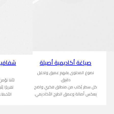
شفافية
صياغة أكاديمية أصيلة
نصوغ المحتوى بفهم عميق وتحليل
دقيق.
لأننا نؤم
كل سطر يُكتب من منطلق فكري واضح
تقريرًا ي
يعكس أصالة وعمق الطرح الأكاديمي.
الأخطاء