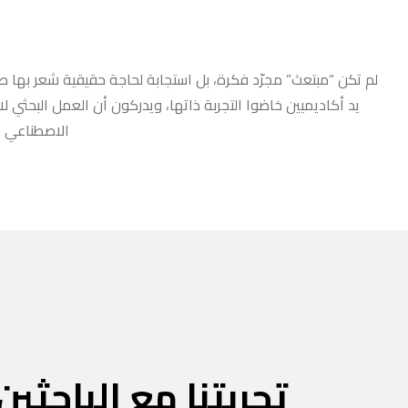
لم تكن “مبتعث” مجرّد فكرة، بل استجابة لحاجة حقيقية شعر بها طلا
يد أكاديميين خاضوا التجربة ذاتها، ويدركون أن العمل البحثي ل
الاصطناعي أو
تجربتنا مع الباحثين 