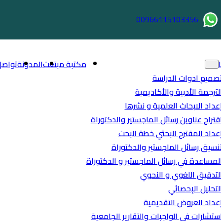
00966115103356
مكتبة مبتعث
المدونة
تواصل
صميم ادوات الدراسة
لترجمة الأدبية والأكاديمية
عداد الابحاث العلمية و نشرها
قتراح عناوين رسائل الماجستير والدكتوراة
عداد المقترح البحثي خطة البحث
نسيق رسائل الماجستير والدكتوراة
لمساعدة في رسائل الماجستير و الدكتوراة
لتدقيق اللغوي و النحوي
لتحليل الإحصائي
عداد العروض التقديمية
ستشارات في الواجبات والتقارير الجامعية