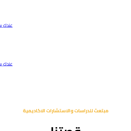
عندك س
عندك س
مبتعث للدراسات والاستشارات الاكاديمية