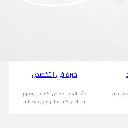
خبرة في التخصص
فق عليه
ينفّذ العمل مختص أكاديمي يفهم
مجالك، ويكتب بما يوافق متطلباته.