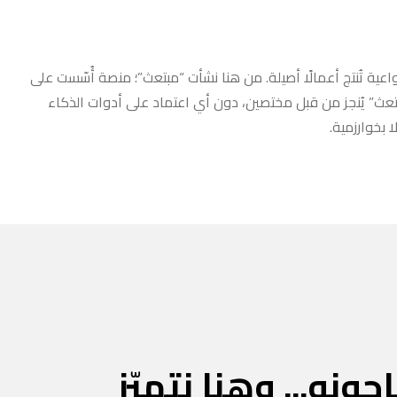
عية تُنتج أعمالًا أصيلة. من هنا نشأت “مبتعث”؛ منصة أُسّست على
مبتعث” يُنجز من قبل مختصين، دون أي اعتماد على أدوات الذكاء
 بخوارزمية.
جونه... وهنا نتميّز