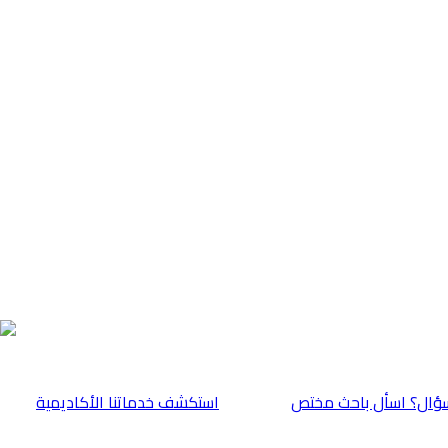
ؤال؟ اسأل باحث مختص
⁠استكشف خدماتنا الأكاديمية