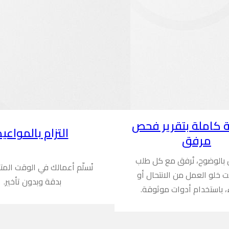
 كاملة بتقرير فحص
التزام بالمواعيد
مرفق
ن بالوضوح، نُرفق مع كل طلب
نُسلّم أعمالك في الوقت المت
ُثبت خلو العمل من الانتحال أو
بدقة وبدون تأخير.
، باستخدام أدوات موثوقة.