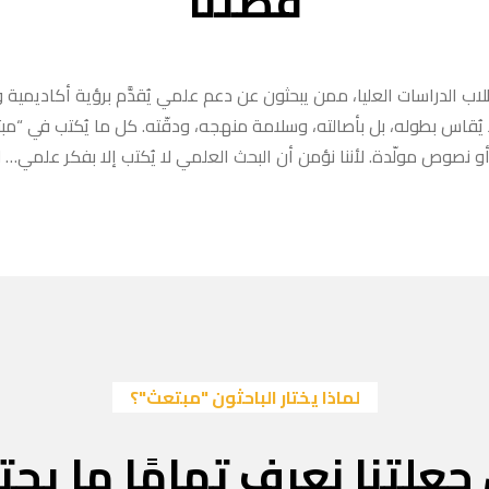
قصتنا
ب الدراسات العليا، ممن يبحثون عن دعم علمي يُقدَّم برؤية أكاديمية وا
ا يُقاس بطوله، بل بأصالته، وسلامة منهجه، ودقّته. كل ما يُكتب في “
 نصوص مولّدة. لأننا نؤمن أن البحث العلمي لا يُكتب إلا بفكر علمي… لا
لماذا يختار الباحثون "مبتعث"؟
جعلتنا نعرف تمامًا ما يحتا