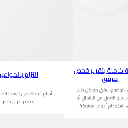
 كاملة بتقرير فحص
التزام بالمواعيد
مرفق
ن بالوضوح، نُرفق مع كل طلب
نُسلّم أعمالك في الوقت المت
ُثبت خلو العمل من الانتحال أو
بدقة وبدون تأخير.
، باستخدام أدوات موثوقة.