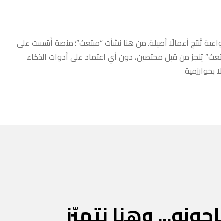
عية تُنتج أعمالًا أصيلة. من هنا نشأت “مبتعث”؛ منصة أُسّست على
مبتعث” يُنجز من قبل مختصين، دون أي اعتماد على أدوات الذكاء
 بخوارزمية.
جونه... وهنا نتميّز