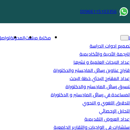
00966115103356
مكتبة مبتعث
المدونة
تواصل
صميم ادوات الدراسة
لترجمة الأدبية والأكاديمية
عداد الابحاث العلمية و نشرها
قتراح عناوين رسائل الماجستير والدكتوراة
عداد المقترح البحثي خطة البحث
نسيق رسائل الماجستير والدكتوراة
لمساعدة في رسائل الماجستير و الدكتوراة
لتدقيق اللغوي و النحوي
لتحليل الإحصائي
عداد العروض التقديمية
ستشارات في الواجبات والتقارير الجامعية