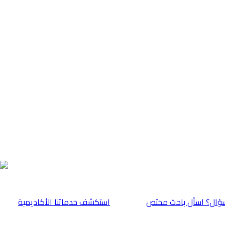
ؤال؟ اسأل باحث مختص
⁠استكشف خدماتنا الأكاديمية