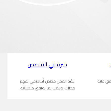
خبرة في التخصص
فق عليه
ينفّذ العمل مختص أكاديمي يفهم
مجالك، ويكتب بما يوافق متطلباته.