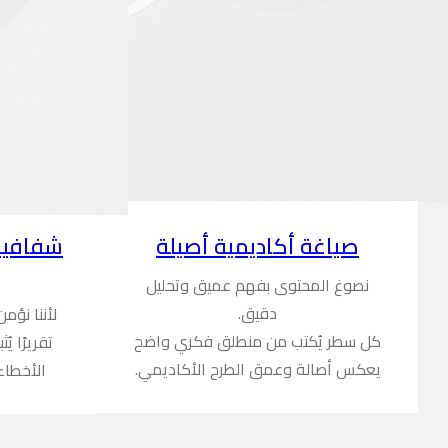
شفافية
صياغة أكاديمية أصيلة
نصوغ المحتوى بفهم عميق وتحليل
دقيق.
لأننا نؤم
كل سطر يُكتب من منطلق فكري واضح
تقريرًا ي
يعكس أصالة وعمق الطرح الأكاديمي.
الأخطاء