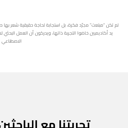
لم تكن “مبتعث” مجرّد فكرة، بل استجابة لحاجة حقيقية شعر بها طلا
يد أكاديميين خاضوا التجربة ذاتها، ويدركون أن العمل البحثي ل
الاصطناعي أو
تجربتنا مع الباحثين 