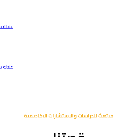
عندك س
عندك س
مبتعث للدراسات والاستشارات الاكاديمية