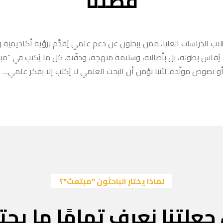
قصتنا
ب الدراسات العليا، ممن يبحثون عن دعم علمي يُقدَّم برؤية أكاديمية وا
ا يُقاس بطوله، بل بأصالته، وسلامة منهجه، ودقّته. كل ما يُكتب في “
 نصوص مولّدة. لأننا نؤمن أن البحث العلمي لا يُكتب إلا بفكر علمي… لا
لماذا يختار الباحثون "مبتعث"؟
جعلتنا نعرف تمامًا ما يحتا