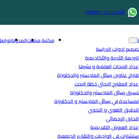
00966115103356
مكتبة مبتعث
المدونة
تواصل
صميم ادوات الدراسة
لترجمة الأدبية والأكاديمية
عداد الابحاث العلمية و نشرها
قتراح عناوين رسائل الماجستير والدكتوراة
عداد المقترح البحثي خطة البحث
نسيق رسائل الماجستير والدكتوراة
لمساعدة في رسائل الماجستير و الدكتوراة
لتدقيق اللغوي و النحوي
لتحليل الإحصائي
عداد العروض التقديمية
ستشارات في الواجبات والتقارير الجامعية