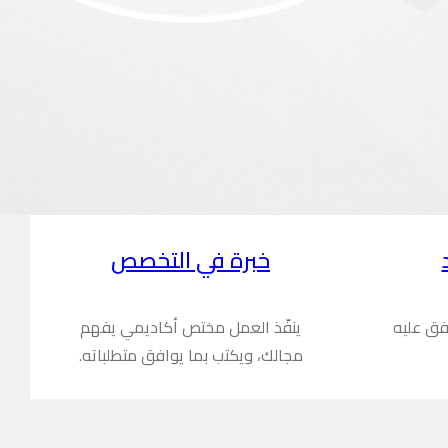
خبرة في التخصص
فق عليه
ينفّذ العمل مختص أكاديمي يفهم
مجالك، ويكتب بما يوافق متطلباته.