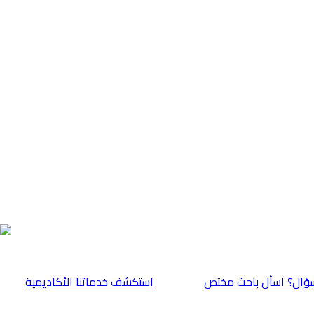
ؤال؟ اسأل باحث مختص
⁠استكشف خدماتنا الأكاديمية