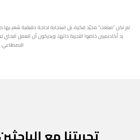
لم تكن “مبتعث” مجرّد فكرة، بل استجابة لحاجة حقيقية شعر بها طلا
يد أكاديميين خاضوا التجربة ذاتها، ويدركون أن العمل البحثي ل
الاصطناعي أو
تجربتنا مع الباحثين 