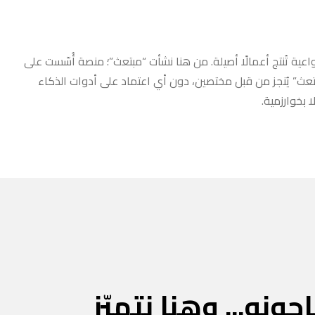
عية تُنتج أعمالًا أصيلة. من هنا نشأت “مبتعث”؛ منصة أُسّست على
مبتعث” يُنجز من قبل مختصين، دون أي اعتماد على أدوات الذكاء
 بخوارزمية.
جونه... وهنا نتميّز