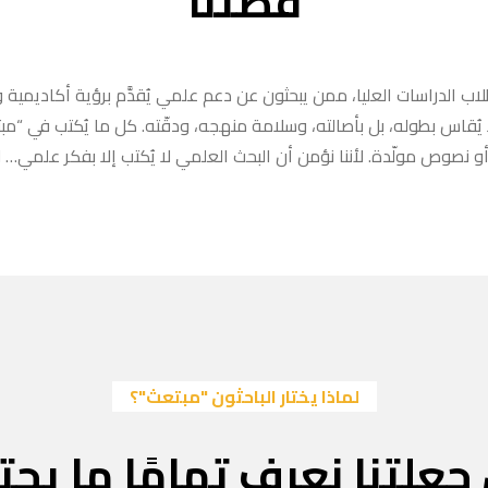
قصتنا
ب الدراسات العليا، ممن يبحثون عن دعم علمي يُقدَّم برؤية أكاديمية وا
ا يُقاس بطوله، بل بأصالته، وسلامة منهجه، ودقّته. كل ما يُكتب في “
 نصوص مولّدة. لأننا نؤمن أن البحث العلمي لا يُكتب إلا بفكر علمي… لا
لماذا يختار الباحثون "مبتعث"؟
جعلتنا نعرف تمامًا ما يحتا