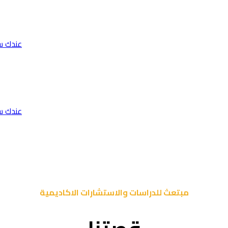
عندك س
عندك س
مبتعث للدراسات والاستشارات الاكاديمية