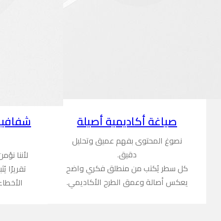
شفافية
صياغة أكاديمية أصيلة
نصوغ المحتوى بفهم عميق وتحليل
دقيق.
لأننا نؤم
كل سطر يُكتب من منطلق فكري واضح
تقريرًا ي
يعكس أصالة وعمق الطرح الأكاديمي.
الأخطاء