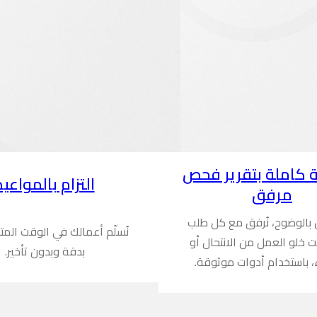
 كاملة بتقرير فحص
التزام بالمواعيد
مرفق
ن بالوضوح، نُرفق مع كل طلب
نُسلّم أعمالك في الوقت المت
ُثبت خلو العمل من الانتحال أو
بدقة وبدون تأخير.
، باستخدام أدوات موثوقة.