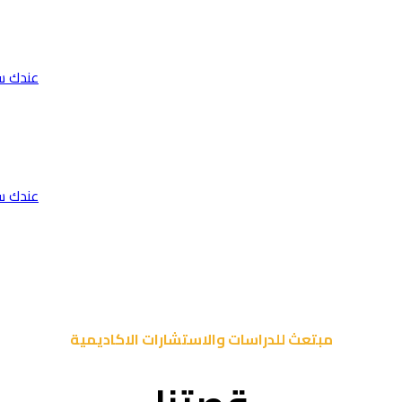
عندك س
عندك س
مبتعث للدراسات والاستشارات الاكاديمية