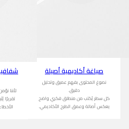
شفافية
صياغة أكاديمية أصيلة
نصوغ المحتوى بفهم عميق وتحليل
دقيق.
لأننا نؤم
كل سطر يُكتب من منطلق فكري واضح
تقريرًا ي
يعكس أصالة وعمق الطرح الأكاديمي.
الأخطاء