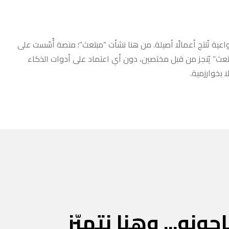
عية تُنتج أعمالًا أصيلة. من هنا نشأت “مبتعث”؛ منصة أُسّست على
مبتعث” يُنجز من قبل مختصين، دون أي اعتماد على أدوات الذكاء
 بخوارزمية.
جونه... وهنا نتميّز