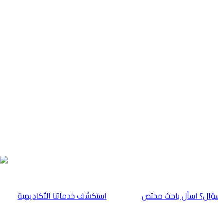
ؤال؟ اسأل باحث مختص
⁠استكشف خدماتنا الأكاديمية