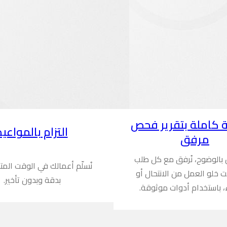
 كاملة بتقرير فحص
التزام بالمواعيد
مرفق
ن بالوضوح، نُرفق مع كل طلب
نُسلّم أعمالك في الوقت المت
ُثبت خلو العمل من الانتحال أو
بدقة وبدون تأخير.
، باستخدام أدوات موثوقة.