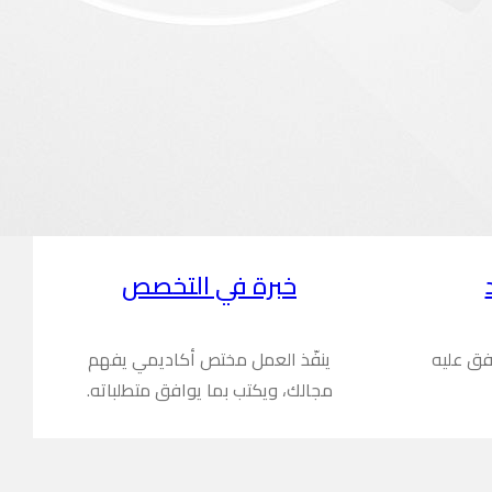
خبرة في التخصص
فق عليه
ينفّذ العمل مختص أكاديمي يفهم
مجالك، ويكتب بما يوافق متطلباته.