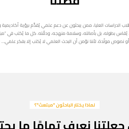
قصتنا
ب الدراسات العليا، ممن يبحثون عن دعم علمي يُقدَّم برؤية أكاديمية وا
ا يُقاس بطوله، بل بأصالته، وسلامة منهجه، ودقّته. كل ما يُكتب في “
 نصوص مولّدة. لأننا نؤمن أن البحث العلمي لا يُكتب إلا بفكر علمي… لا
لماذا يختار الباحثون "مبتعث"؟
جعلتنا نعرف تمامًا ما يحتا