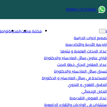
00966115103356
مكتبة مبتعث
المدونة
تواصل
صميم ادوات الدراسة
لترجمة الأدبية والأكاديمية
عداد الابحاث العلمية و نشرها
قتراح عناوين رسائل الماجستير والدكتوراة
عداد المقترح البحثي خطة البحث
نسيق رسائل الماجستير والدكتوراة
لمساعدة في رسائل الماجستير و الدكتوراة
لتدقيق اللغوي و النحوي
لتحليل الإحصائي
عداد العروض التقديمية
ستشارات في الواجبات والتقارير الجامعية