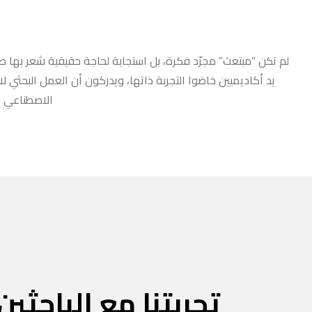
لم تكن “مبتعث” مجرّد فكرة، بل استجابة لحاجة حقيقية شعر بها طلا
يد أكاديميين خاضوا التجربة ذاتها، ويدركون أن العمل البحثي ل
الاصطناعي أو
تجربتنا مع الباحثين 