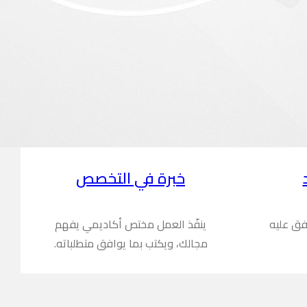
خبرة في التخصص
فق عليه
ينفّذ العمل مختص أكاديمي يفهم
مجالك، ويكتب بما يوافق متطلباته.