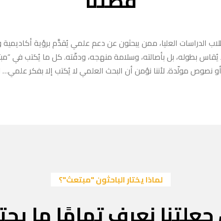
قصتنا
ب الدراسات العليا، ممن يبحثون عن دعم علمي يُقدَّم برؤية أكاديمية وا
ا يُقاس بطوله، بل بأصالته، وسلامة منهجه، ودقّته. كل ما يُكتب في “
 نصوص مولّدة. لأننا نؤمن أن البحث العلمي لا يُكتب إلا بفكر علمي… لا
لماذا يختار الباحثون "مبتعث"؟
جعلتنا نعرف تمامًا ما يحتا