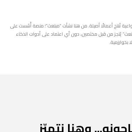
عية تُنتج أعمالًا أصيلة. من هنا نشأت “مبتعث”؛ منصة أُسّست على
مبتعث” يُنجز من قبل مختصين، دون أي اعتماد على أدوات الذكاء
 بخوارزمية.
جونه... وهنا نتميّز