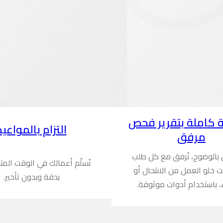
 كاملة بتقرير فحص
التزام بالمواعيد
مرفق
ن بالوضوح، نُرفق مع كل طلب
نُسلّم أعمالك في الوقت المت
ُثبت خلو العمل من الانتحال أو
بدقة وبدون تأخير.
، باستخدام أدوات موثوقة.