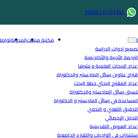
00966115103356
مكتبة مبتعث
المدونة
تواصل
صميم ادوات الدراسة
لترجمة الأدبية والأكاديمية
عداد الابحاث العلمية و نشرها
قتراح عناوين رسائل الماجستير والدكتوراة
عداد المقترح البحثي خطة البحث
نسيق رسائل الماجستير والدكتوراة
لمساعدة في رسائل الماجستير و الدكتوراة
لتدقيق اللغوي و النحوي
لتحليل الإحصائي
عداد العروض التقديمية
ستشارات في الواجبات والتقارير الجامعية