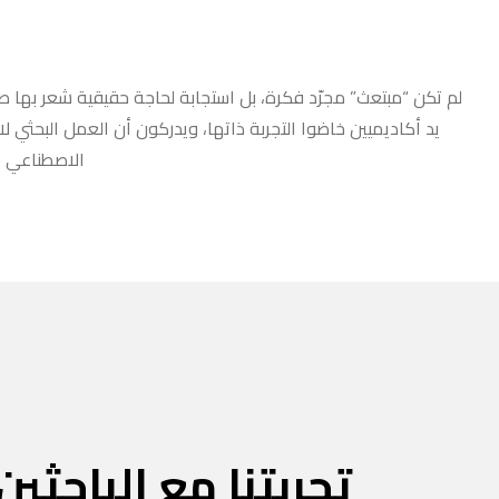
لم تكن “مبتعث” مجرّد فكرة، بل استجابة لحاجة حقيقية شعر بها طلا
يد أكاديميين خاضوا التجربة ذاتها، ويدركون أن العمل البحثي ل
الاصطناعي أو
تجربتنا مع الباحثين 