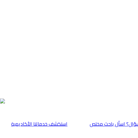
ؤال؟ اسأل باحث مختص
⁠استكشف خدماتنا الأكاديمية