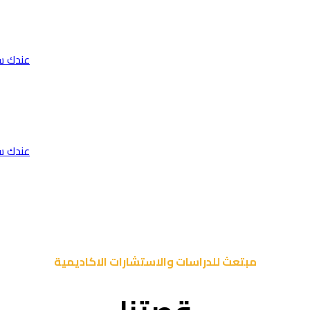
عندك س
عندك س
مبتعث للدراسات والاستشارات الاكاديمية