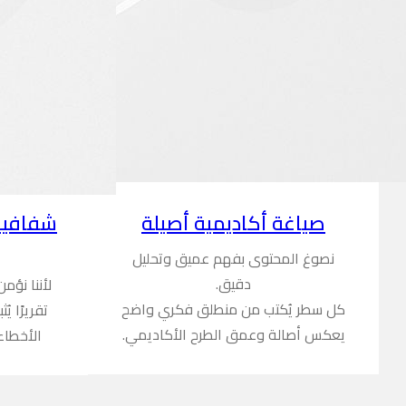
شفافية
صياغة أكاديمية أصيلة
نصوغ المحتوى بفهم عميق وتحليل
دقيق.
لأننا نؤم
كل سطر يُكتب من منطلق فكري واضح
تقريرًا ي
يعكس أصالة وعمق الطرح الأكاديمي.
الأخطاء