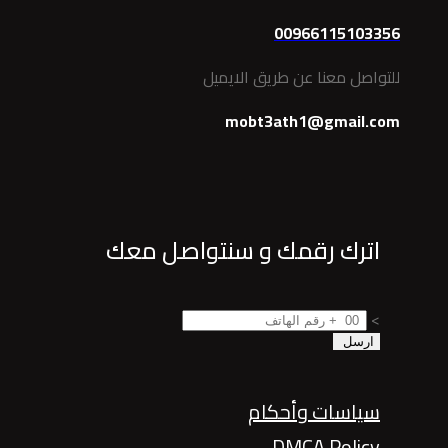
00966115103356
للتواصل معنا عن طريق الايميل
mobt3ath1@gmail.com
اترك رقمك و سنتواصل معك
>
سياسات وأحكام
DMCA Policy