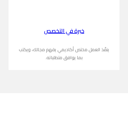
خبرة في التخصص
ينفّذ العمل مختص أكاديمي يفهم مجالك، ويكتب
بما يوافق متطلباته.