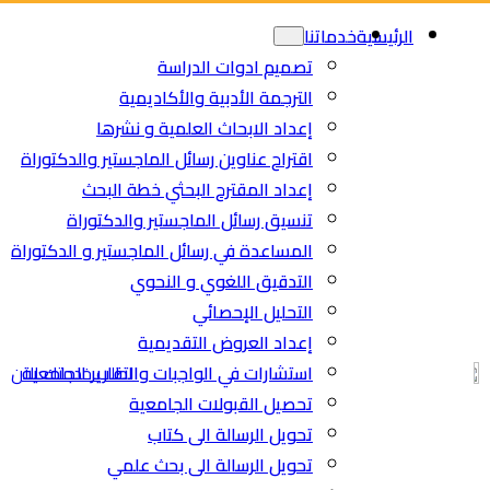
Ski
Ski
الرئيسية
خدماتنا
t
t
تصميم ادوات الدراسة
conten
conten
الترجمة الأدبية والأكاديمية
إعداد الابحاث العلمية و نشرها
اقتراح عناوين رسائل الماجستير والدكتوراة
إعداد المقترح البحثي خطة البحث
تنسيق رسائل الماجستير والدكتوراة
المساعدة في رسائل الماجستير و الدكتوراة
التدقيق اللغوي و النحوي
التحليل الإحصائي
إعداد العروض التقديمية
استشارات في الواجبات والتقارير الجامعية
اطلب خدمتك الان
تحصيل القبولات الجامعية
تحويل الرسالة الى كتاب
تحويل الرسالة الى بحث علمي