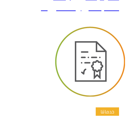
الماجستير والدكتوراة
خدماتنا
إعداد المقترح البحثي خطة