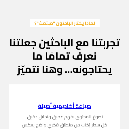
لماذا يختار الباحثون "مبتعث"؟
تجربتنا مع الباحثين جعلتنا
نعرف تمامًا ما
يحتاجونه... وهنا نتميّز
صياغة أكاديمية أصيلة
نصوغ المحتوى بفهم عميق وتحليل دقيق.
كل سطر يُكتب من منطلق فكري واضح يعكس