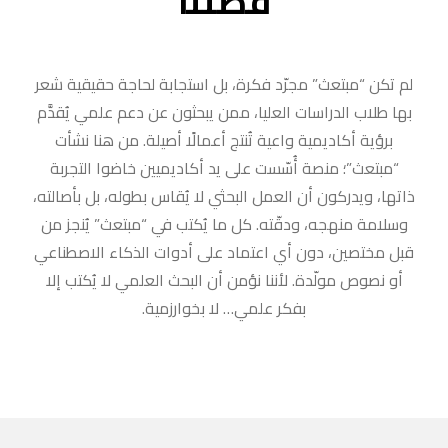
قصتنا
لم تكن “مبتعث” مجرّد فكرة، بل استجابة لحاجة حقيقية شعر
بها طلاب الدراسات العليا، ممن يبحثون عن دعم علمي يُقدَّم
برؤية أكاديمية واعية تُنتج أعمالًا أصيلة. من هنا نشأت
“مبتعث”؛ منصة أُسّست على يد أكاديميين خاضوا التجربة
ذاتها، ويدركون أن العمل البحثي لا يُقاس بطوله، بل بأصالته،
وسلامة منهجه، ودقّته. كل ما يُكتب في “مبتعث” يُنجز من
قبل مختصين، دون أي اعتماد على أدوات الذكاء الاصطناعي
أو نصوص مولّدة. لأننا نؤمن أن البحث العلمي لا يُكتب إلا
بفكر علمي… لا بخوارزمية.