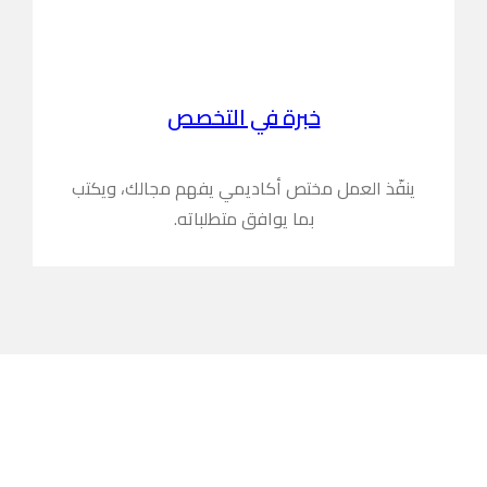
خبرة في التخصص
ينفّذ العمل مختص أكاديمي يفهم مجالك، ويكتب
بما يوافق متطلباته.