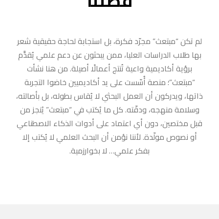
قصتنا
لم تكن “مبتعث” مجرّد فكرة، بل استجابة لحاجة حقيقية شعر
بها طلاب الدراسات العليا، ممن يبحثون عن دعم علمي يُقدَّم
برؤية أكاديمية واعية تُنتج أعمالًا أصيلة. من هنا نشأت
“مبتعث”؛ منصة أُسّست على يد أكاديميين خاضوا التجربة
ذاتها، ويدركون أن العمل البحثي لا يُقاس بطوله، بل بأصالته،
وسلامة منهجه، ودقّته. كل ما يُكتب في “مبتعث” يُنجز من
قبل مختصين، دون أي اعتماد على أدوات الذكاء الاصطناعي
أو نصوص مولّدة. لأننا نؤمن أن البحث العلمي لا يُكتب إلا
بفكر علمي… لا بخوارزمية.