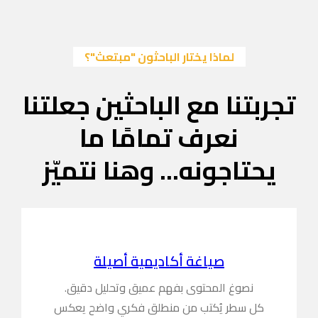
لماذا يختار الباحثون "مبتعث"؟
تجربتنا مع الباحثين جعلتنا
نعرف تمامًا ما
يحتاجونه... وهنا نتميّز
صياغة أكاديمية أصيلة
نصوغ المحتوى بفهم عميق وتحليل دقيق.
كل سطر يُكتب من منطلق فكري واضح يعكس