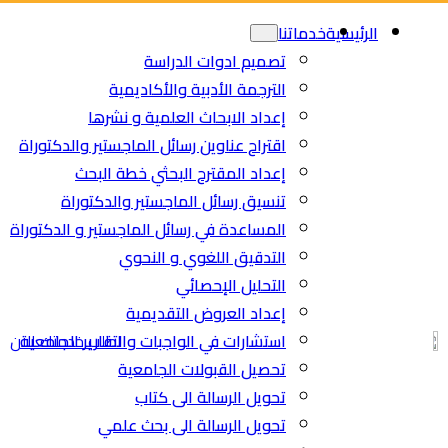
Ski
Ski
الرئيسية
خدماتنا
t
t
تصميم ادوات الدراسة
conten
conten
الترجمة الأدبية والأكاديمية
إعداد الابحاث العلمية و نشرها
اقتراح عناوين رسائل الماجستير والدكتوراة
إعداد المقترح البحثي خطة البحث
تنسيق رسائل الماجستير والدكتوراة
المساعدة في رسائل الماجستير و الدكتوراة
التدقيق اللغوي و النحوي
التحليل الإحصائي
إعداد العروض التقديمية
استشارات في الواجبات والتقارير الجامعية
اطلب خدمتك الان
تحصيل القبولات الجامعية
تحويل الرسالة الى كتاب
تحويل الرسالة الى بحث علمي