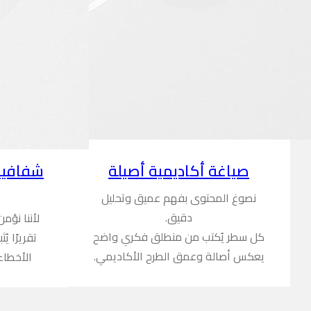
شفافية
صياغة أكاديمية أصيلة
نصوغ المحتوى بفهم عميق وتحليل
دقيق.
لأننا نؤم
كل سطر يُكتب من منطلق فكري واضح
تقريرًا ي
يعكس أصالة وعمق الطرح الأكاديمي.
الأخطاء