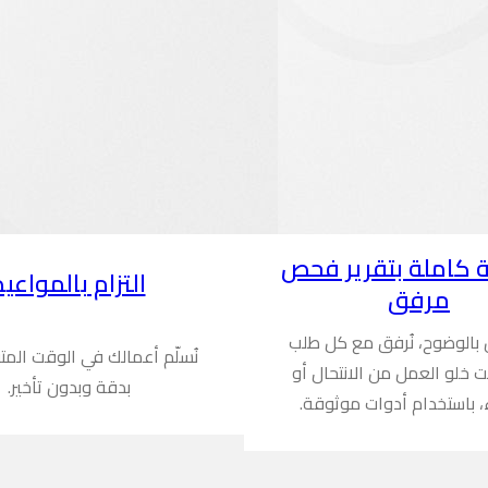
 كاملة بتقرير فحص
التزام بالمواعيد
مرفق
ن بالوضوح، نُرفق مع كل طلب
نُسلّم أعمالك في الوقت المت
ُثبت خلو العمل من الانتحال أو
بدقة وبدون تأخير.
، باستخدام أدوات موثوقة.