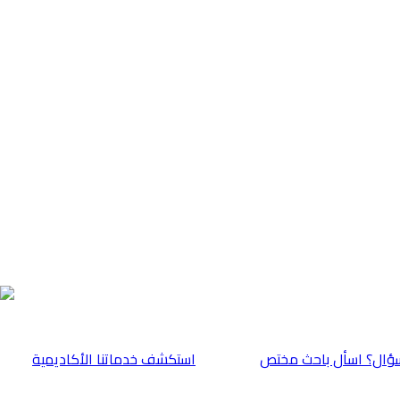
ؤال؟ اسأل باحث مختص
⁠استكشف خدماتنا الأكاديمية