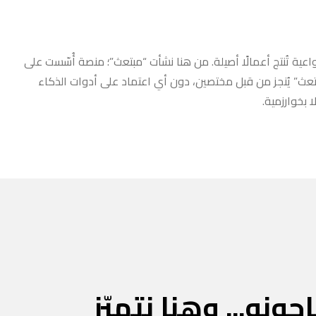
عية تُنتج أعمالًا أصيلة. من هنا نشأت “مبتعث”؛ منصة أُسّست على
مبتعث” يُنجز من قبل مختصين، دون أي اعتماد على أدوات الذكاء
 بخوارزمية.
جونه... وهنا نتميّز