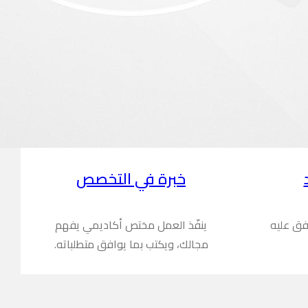
خبرة في التخصص
فق عليه
ينفّذ العمل مختص أكاديمي يفهم
مجالك، ويكتب بما يوافق متطلباته.