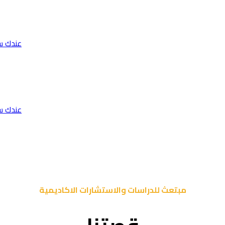
عندك س
عندك س
مبتعث للدراسات والاستشارات الاكاديمية