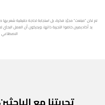
لم تكن “مبتعث” مجرّد فكرة، بل استجابة لحاجة حقيقية شعر بها طلا
يد أكاديميين خاضوا التجربة ذاتها، ويدركون أن العمل البحثي ل
الاصطناعي أو
تجربتنا مع الباحثين 