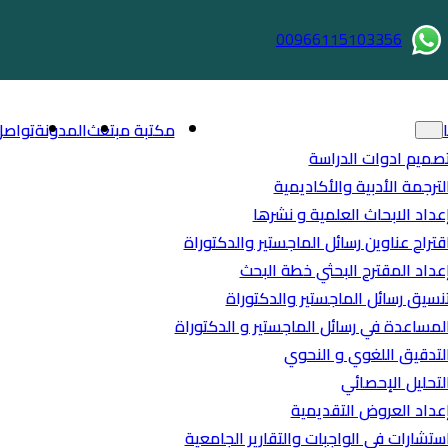
00966115103356
مكتبة مبتعث
المدونة
تواصل
صميم ادوات الدراسة
لترجمة الأدبية والأكاديمية
عداد الابحاث العلمية و نشرها
قتراح عناوين رسائل الماجستير والدكتوراة
عداد المقترح البحثي خطة البحث
نسيق رسائل الماجستير والدكتوراة
لمساعدة في رسائل الماجستير و الدكتوراة
لتدقيق اللغوي و النحوي
لتحليل الإحصائي
عداد العروض التقديمية
ستشارات في الواجبات والتقارير الجامعية