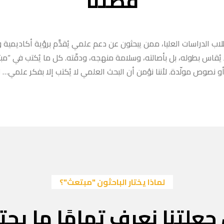
قصتنا
ب الدراسات العليا، ممن يبحثون عن دعم علمي يُقدَّم برؤية أكاديمية وا
ا يُقاس بطوله، بل بأصالته، وسلامة منهجه، ودقّته. كل ما يُكتب في “
 نصوص مولّدة. لأننا نؤمن أن البحث العلمي لا يُكتب إلا بفكر علمي… لا
لماذا يختار الباحثون "مبتعث"؟
جعلتنا نعرف تمامًا ما يحتا