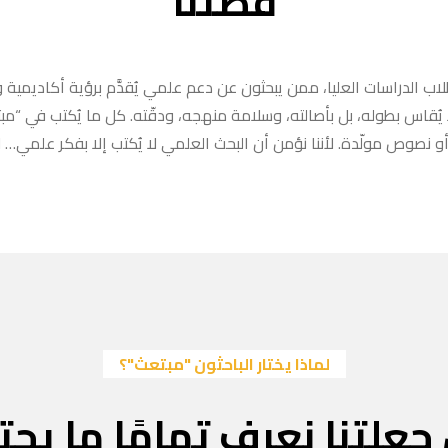
قصتنا
ب الدراسات العليا، ممن يبحثون عن دعم علمي يُقدَّم برؤية أكاديمية وا
ا يُقاس بطوله، بل بأصالته، وسلامة منهجه، ودقّته. كل ما يُكتب في “
 نصوص مولّدة. لأننا نؤمن أن البحث العلمي لا يُكتب إلا بفكر علمي… لا
لماذا يختار الباحثون "مبتعث"؟
جعلتنا نعرف تمامًا ما يحتا