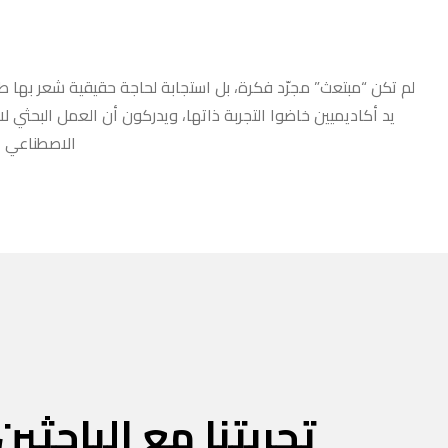
لم تكن “مبتعث” مجرّد فكرة، بل استجابة لحاجة حقيقية شعر بها طلا
يد أكاديميين خاضوا التجربة ذاتها، ويدركون أن العمل البحثي ل
الاصطناعي أو
تجربتنا مع الباحثين 