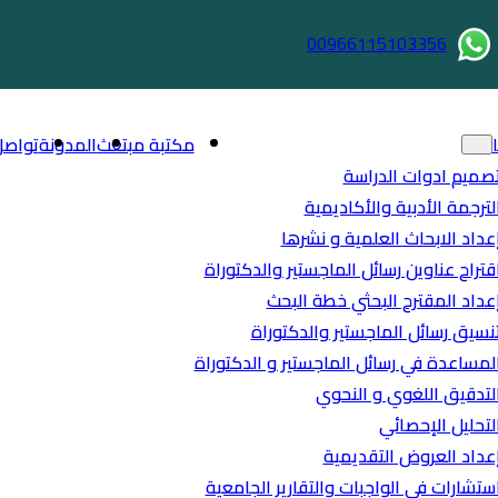
00966115103356
مكتبة مبتعث
المدونة
تواصل
صميم ادوات الدراسة
لترجمة الأدبية والأكاديمية
عداد الابحاث العلمية و نشرها
قتراح عناوين رسائل الماجستير والدكتوراة
عداد المقترح البحثي خطة البحث
نسيق رسائل الماجستير والدكتوراة
لمساعدة في رسائل الماجستير و الدكتوراة
لتدقيق اللغوي و النحوي
لتحليل الإحصائي
عداد العروض التقديمية
ستشارات في الواجبات والتقارير الجامعية