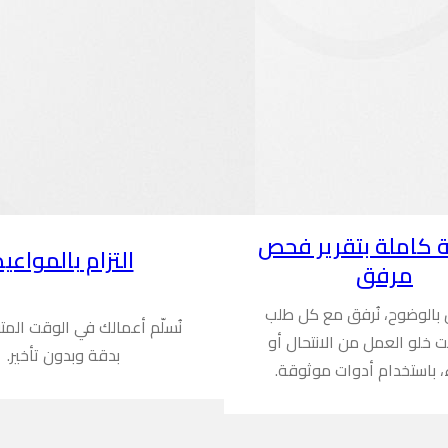
 كاملة بتقرير فحص
التزام بالمواعيد
مرفق
ن بالوضوح، نُرفق مع كل طلب
نُسلّم أعمالك في الوقت المت
ُثبت خلو العمل من الانتحال أو
بدقة وبدون تأخير.
، باستخدام أدوات موثوقة.