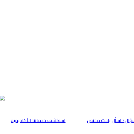
ؤال؟ اسأل باحث مختص
⁠استكشف خدماتنا الأكاديمية