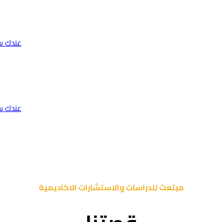
عندك س
عندك س
مبتعث للدراسات والاستشارات الاكاديمية