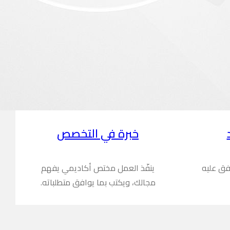
خبرة في التخصص
فق عليه
ينفّذ العمل مختص أكاديمي يفهم
مجالك، ويكتب بما يوافق متطلباته.