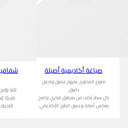
شفافية
صياغة أكاديمية أصيلة
نصوغ المحتوى بفهم عميق وتحليل
دقيق.
لأننا نؤم
كل سطر يُكتب من منطلق فكري واضح
تقريرًا ي
يعكس أصالة وعمق الطرح الأكاديمي.
الأخطاء