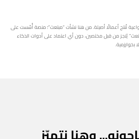
عية تُنتج أعمالًا أصيلة. من هنا نشأت “مبتعث”؛ منصة أُسّست على
مبتعث” يُنجز من قبل مختصين، دون أي اعتماد على أدوات الذكاء
 بخوارزمية.
جونه... وهنا نتميّز