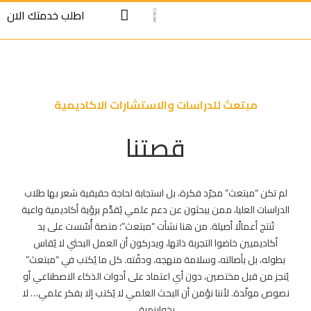
S
S
اطلب خدمتك الان
cont
cont
مبتعث للدراسات والاستشارات الاكاديمية
قصتنا
لم تكن “مبتعث” مجرّد فكرة، بل استجابة لحاجة حقيقية شعر بها طلاب
الدراسات العليا، ممن يبحثون عن دعم علمي يُقدَّم برؤية أكاديمية واعية
تُنتج أعمالًا أصيلة. من هنا نشأت “مبتعث”؛ منصة أُسّست على يد
أكاديميين خاضوا التجربة ذاتها، ويدركون أن العمل البحثي لا يُقاس
بطوله، بل بأصالته، وسلامة منهجه، ودقّته. كل ما يُكتب في “مبتعث”
يُنجز من قبل مختصين، دون أي اعتماد على أدوات الذكاء الاصطناعي أو
نصوص مولّدة. لأننا نؤمن أن البحث العلمي لا يُكتب إلا بفكر علمي… لا
بخوارزمية.