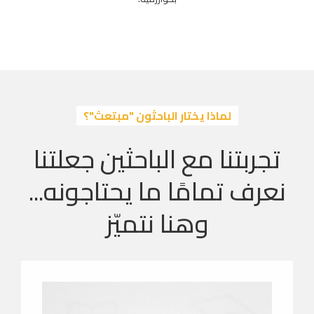
لماذا يختار الباحثون "مبتعث"؟
تجربتنا مع الباحثين جعلتنا
نعرف تمامًا ما يحتاجونه...
وهنا نتميّز