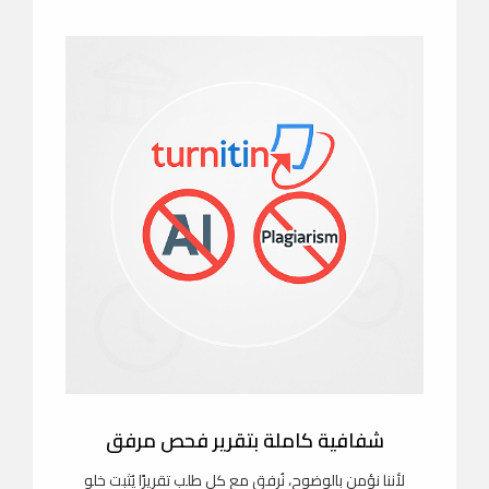
شفافية كاملة بتقرير فحص مرفق
لأننا نؤمن بالوضوح، نُرفق مع كل طلب تقريرًا يُثبت خلو