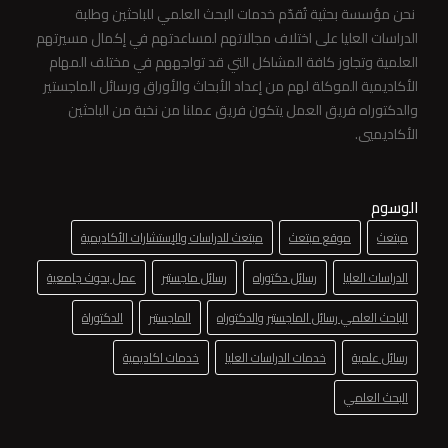
نحن مؤسسة بحثية تُقدّم خدمات البحث العلمي للباحثين وطلبة
الدراسات العليا على اختلاف مجالاتهم لمساعدتهم في إكمال مسيرتهم
العلمية وتجاوز كافة المشاكل التي قد تواجههم في مختلف المهام
الأكاديمية الموكلة لهم من إعداد الأبحاث والأوراق ورسائل الماجستير
والدكتوراه فريق العمل يتكون فريق عملنا من نخبة من الباحثين
الأكاديميي.
الوسوم
مبتعث
موقع مبتعث
مبتعث للدراسات والإستشارات الأكاديمية
الدراسات العليا
رسائل دكتوراه
رسائل ماجستير
عمل بحوث جامعية
الباحث العلمي رسائل الماجستير والدكتوراه
الماجستير
الدكتوراة
رسائل علمية
خدمات الدراسات العليا
خدمات اكاديمية
البحث العلمي