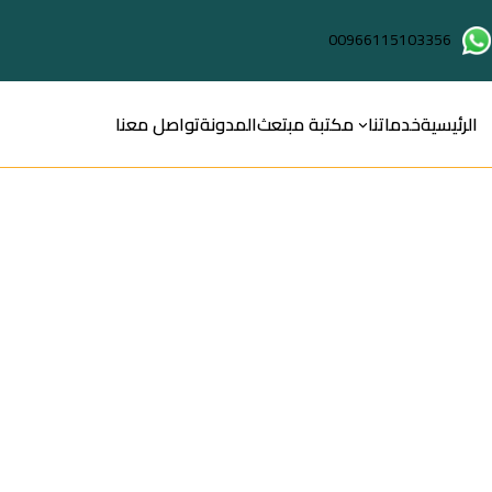
00966115103356
الرئيسية
خدماتنا
مكتبة مبتعث
المدونة
تواصل معنا