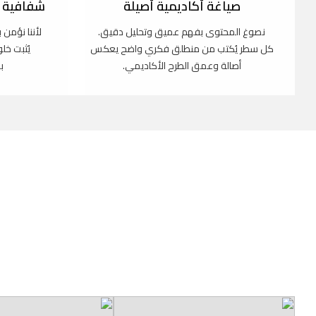
صياغة أكاديمية أصيلة
شفافية ك
نصوغ المحتوى بفهم عميق وتحليل دقيق.
لأننا نؤمن 
كل سطر يُكتب من منطلق فكري واضح يعكس
يُثبت خل
أصالة وعمق الطرح الأكاديمي.
ب