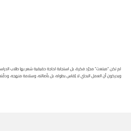
لم تكن “مبتعث” مجرّد فكرة، بل استجابة لحاجة حقيقية شعر بها طلاب الدراسات 
ويدركون أن العمل البحثي لا يُقاس بطوله، بل بأصالته، وسلامة منهجه، ودقّته