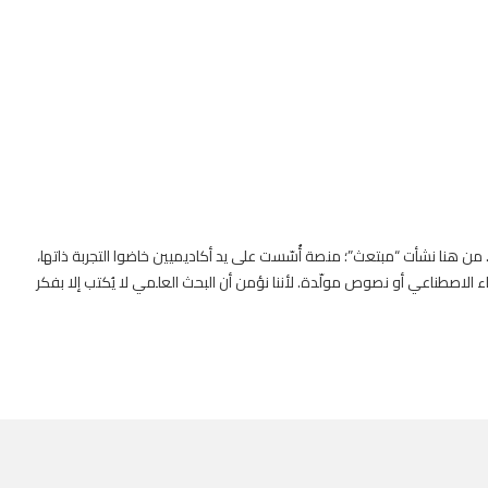
. من هنا نشأت “مبتعث”؛ منصة أُسّست على يد أكاديميين خاضوا التجربة ذاتها،
 الاصطناعي أو نصوص مولّدة. لأننا نؤمن أن البحث العلمي لا يُكتب إلا بفكر