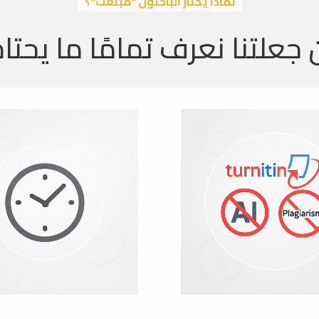
لماذا يختار الباحثون "مبتعث"؟
 جعلتنا نعرف تمامًا ما يحتاج