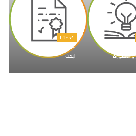
خدماتنا
اوين رسائل
إعداد المقترح البحثي خطة
 والدكتوراة
البحث