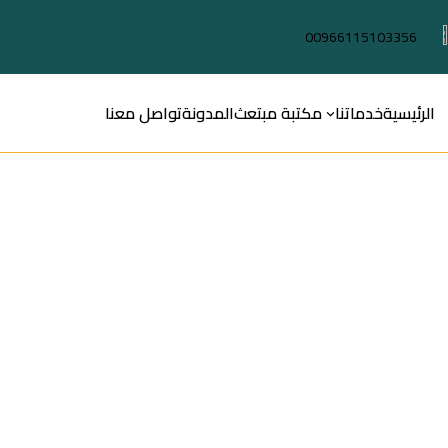
00966115103356
الرئيسية
خدماتنا
مكتبة مبتعث
المدونة
تواصل معنا