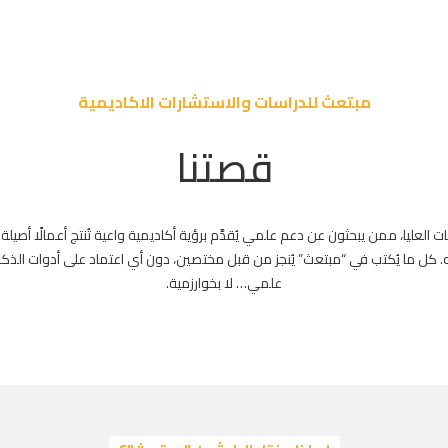
مبتعث للدراسات والاستشارات الاكاديمية
قصتنا
العليا، ممن يبحثون عن دعم علمي يُقدَّم برؤية أكاديمية واعية تُنتج أعمالًا أصيلة
. كل ما يُكتب في “مبتعث” يُنجز من قبل مختصين، دون أي اعتماد على أدوات الذكاء
علمي… لا بخوارزمية.