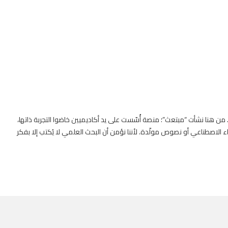
. من هنا نشأت “مبتعث”؛ منصة أُسّست على يد أكاديميين خاضوا التجربة ذاتها،
 الاصطناعي أو نصوص مولّدة. لأننا نؤمن أن البحث العلمي لا يُكتب إلا بفكر