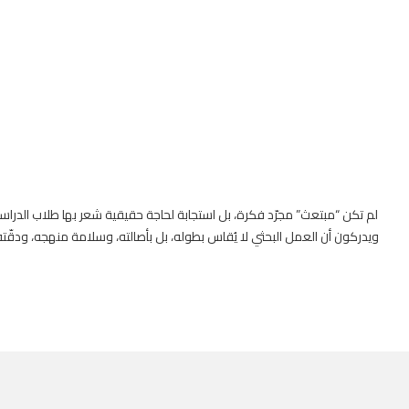
لم تكن “مبتعث” مجرّد فكرة، بل استجابة لحاجة حقيقية شعر بها طلاب الدراسات 
ويدركون أن العمل البحثي لا يُقاس بطوله، بل بأصالته، وسلامة منهجه، ودقّته