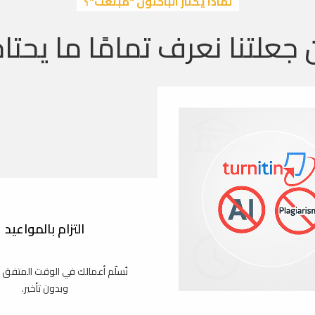
لماذا يختار الباحثون "مبتعث"؟
 جعلتنا نعرف تمامًا ما يحتاج
التزام بالمواعيد
نُسلّم أعمالك في الوقت المتفق 
وبدون تأخير.