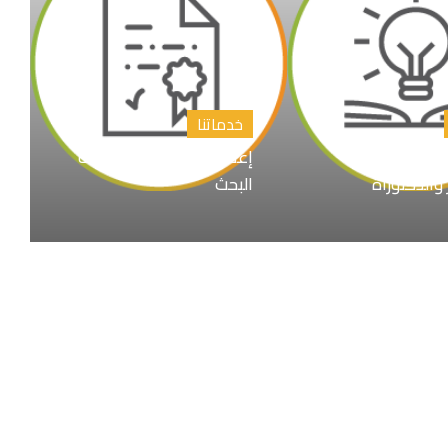
خدماتنا
اوين رسائل
إعداد المقترح البحثي خطة
 والدكتوراة
البحث