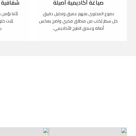
صياغة أكاديمية أصيلة
شفافية ك
نصوغ المحتوى بفهم عميق وتحليل دقيق.
لأننا نؤمن 
كل سطر يُكتب من منطلق فكري واضح يعكس
يُثبت خل
أصالة وعمق الطرح الأكاديمي.
ب