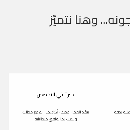
ونه... وهنا نتميّز
خبرة في التخصص
عليه بدقة
ينفّذ العمل مختص أكاديمي يفهم مجالك،
ويكتب بما يوافق متطلباته.