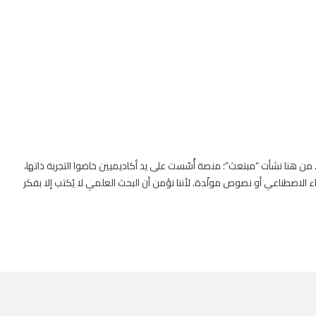
. من هنا نشأت “مبتعث”؛ منصة أُسّست على يد أكاديميين خاضوا التجربة ذاتها،
 الاصطناعي أو نصوص مولّدة. لأننا نؤمن أن البحث العلمي لا يُكتب إلا بفكر