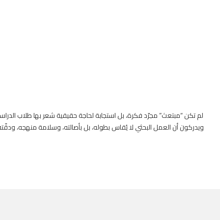
لم تكن “مبتعث” مجرّد فكرة، بل استجابة لحاجة حقيقية شعر بها طلاب الدراسات 
ويدركون أن العمل البحثي لا يُقاس بطوله، بل بأصالته، وسلامة منهجه، ودقّته