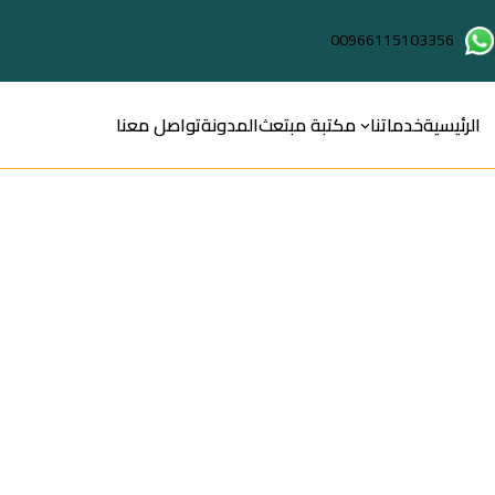
00966115103356
الرئيسية
خدماتنا
مكتبة مبتعث
المدونة
تواصل معنا