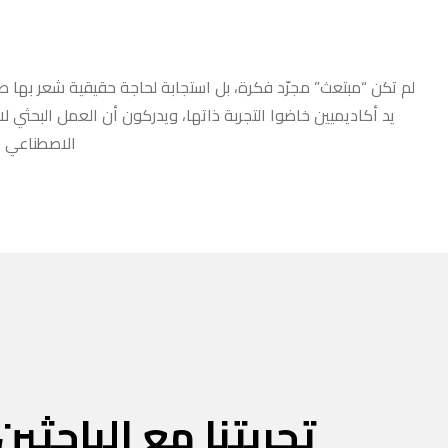
لم تكن “مبتعث” مجرّد فكرة، بل استجابة لحاجة حقيقية شعر بها طلا
يد أكاديميين خاضوا التجربة ذاتها، ويدركون أن العمل البحثي ل
الاصطناعي أو
تجربتنا مع الباحثين 