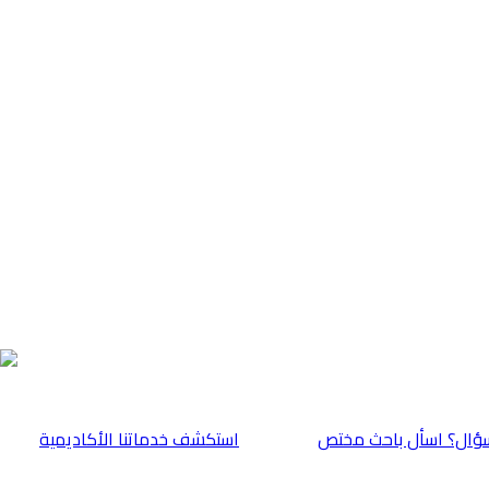
ؤال؟ اسأل باحث مختص
⁠استكشف خدماتنا الأكاديمية