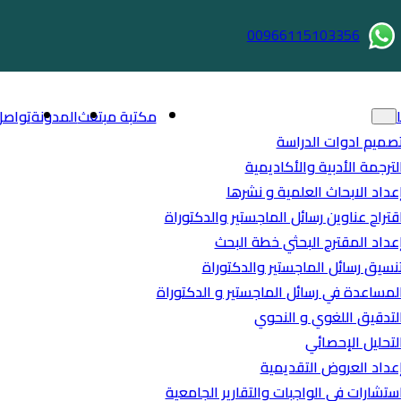
00966115103356
مكتبة مبتعث
المدونة
تواصل
صميم ادوات الدراسة
لترجمة الأدبية والأكاديمية
عداد الابحاث العلمية و نشرها
قتراح عناوين رسائل الماجستير والدكتوراة
عداد المقترح البحثي خطة البحث
نسيق رسائل الماجستير والدكتوراة
لمساعدة في رسائل الماجستير و الدكتوراة
لتدقيق اللغوي و النحوي
لتحليل الإحصائي
عداد العروض التقديمية
ستشارات في الواجبات والتقارير الجامعية