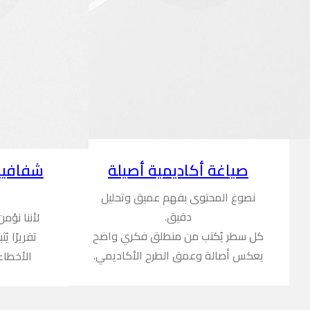
شفافية
صياغة أكاديمية أصيلة
نصوغ المحتوى بفهم عميق وتحليل
دقيق.
لأننا نؤم
كل سطر يُكتب من منطلق فكري واضح
تقريرًا ي
يعكس أصالة وعمق الطرح الأكاديمي.
الأخطاء