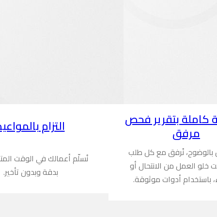
 كاملة بتقرير فحص
التزام بالمواعيد
مرفق
ن بالوضوح، نُرفق مع كل طلب
نُسلّم أعمالك في الوقت المت
ُثبت خلو العمل من الانتحال أو
بدقة وبدون تأخير.
، باستخدام أدوات موثوقة.