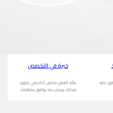
خبرة في التخصص
فق عليه
ينفّذ العمل مختص أكاديمي يفهم
مجالك، ويكتب بما يوافق متطلباته.