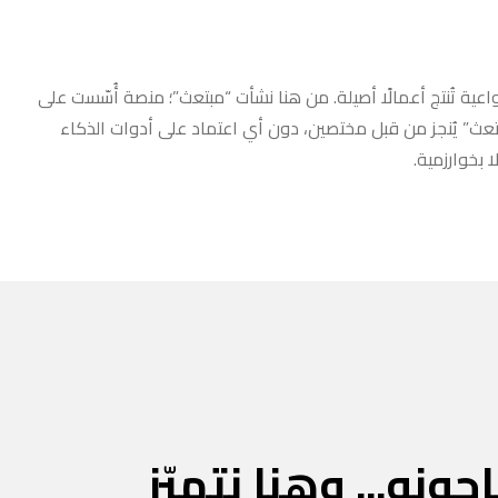
عية تُنتج أعمالًا أصيلة. من هنا نشأت “مبتعث”؛ منصة أُسّست على
مبتعث” يُنجز من قبل مختصين، دون أي اعتماد على أدوات الذكاء
 بخوارزمية.
جونه... وهنا نتميّز