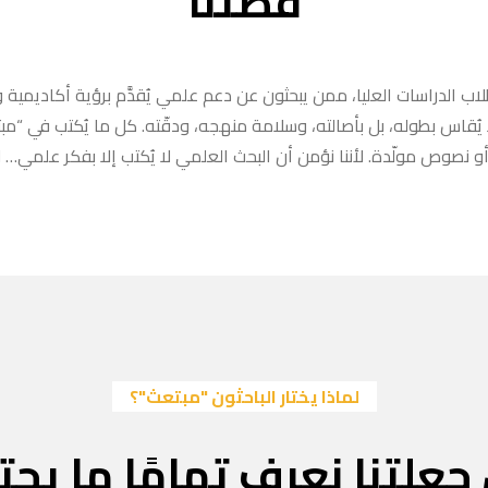
قصتنا
ب الدراسات العليا، ممن يبحثون عن دعم علمي يُقدَّم برؤية أكاديمية وا
ا يُقاس بطوله، بل بأصالته، وسلامة منهجه، ودقّته. كل ما يُكتب في “
 نصوص مولّدة. لأننا نؤمن أن البحث العلمي لا يُكتب إلا بفكر علمي… لا
لماذا يختار الباحثون "مبتعث"؟
جعلتنا نعرف تمامًا ما يحتا