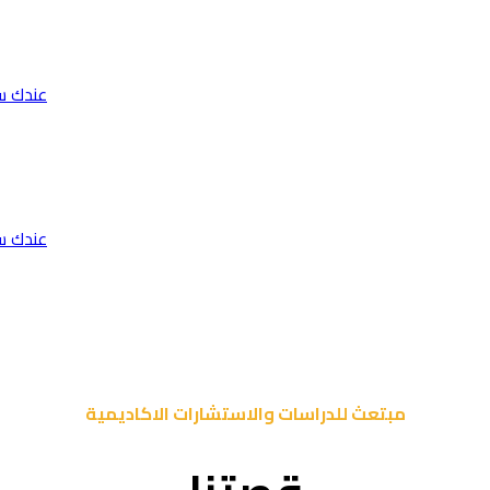
عندك س
عندك س
مبتعث للدراسات والاستشارات الاكاديمية