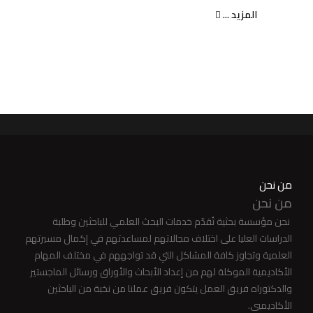
المزيد ...
من نحن
من نحن
نحن مؤسسة بحثية تُقدّم خدمات البحث العلمي للباحثين وطلبة
الدراسات العليا على اختلاف مجالاتهم لمساعدتهم في إكمال مسيرتهم
العلمية وتجاوز كافة المشاكل التي قد تواجههم في مختلف المهام
الأكاديمية الموكلة لهم من إعداد الأبحاث والأوراق ورسائل الماجستير
والدكتوراه فريق العمل يتكون فريق عملنا من نخبة من الباحثين
الأكاديميي.