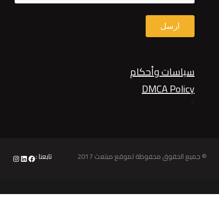
سياسات وأحكام
DMCA Policy
>
© جميع الحقوق محفوظة لموقع مبتعث 2017
تابعنا :
nstagram
LinkedIn
Facebook