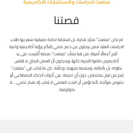
مبتعث للدراسات والاستشارات الاكاديمية
قصتنا
لم تكن “مبتعث” مجرّد فكرة، بل استجابة لحاجة حقيقية شعر بها طلاب
الدراسات العليا، ممن يبحثون عن دعم علمي يُقدَّم برؤية أكاديمية واعية
تُنتج أعمالًا أصيلة. من هنا نشأت “مبتعث”؛ منصة أُسّست على يد
أكاديميين خاضوا التجربة ذاتها، ويدركون أن العمل البحثي لا يُقاس
بطوله، بل بأصالته، وسلامة منهجه، ودقّته. كل ما يُكتب في “مبتعث”
يُنجز من قبل مختصين، دون أي اعتماد على أدوات الذكاء الاصطناعي أو
نصوص مولّدة. لأننا نؤمن أن البحث العلمي لا يُكتب إلا بفكر علمي… لا
بخوارزمية.