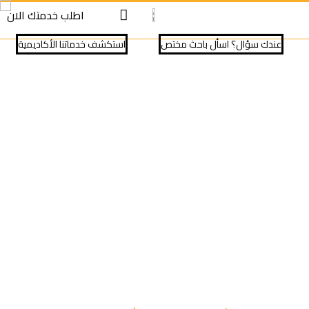
S
S
اطلب خدمتك الان
cont
cont
عندك سؤال؟ اسأل باحث مختص
⁠استكشف خدماتنا الأكاديمية