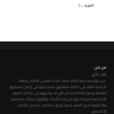
المزيد ...
من نحن
من نحن
نحن مؤسسة بحثية تُقدّم خدمات البحث العلمي للباحثين وطلبة
الدراسات العليا على اختلاف مجالاتهم لمساعدتهم في إكمال مسيرتهم
العلمية وتجاوز كافة المشاكل التي قد تواجههم في مختلف المهام
الأكاديمية الموكلة لهم من إعداد الأبحاث والأوراق ورسائل الماجستير
والدكتوراه فريق العمل يتكون فريق عملنا من نخبة من الباحثين
الأكاديميي.