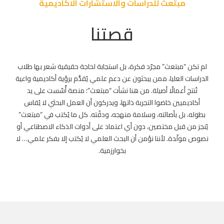
مبتعث للدراسات والاستشارات الاكاديمية
قصتنا
لم تكن “مبتعث” مجرّد فكرة، بل استجابة لحاجة حقيقية شعر بها طلاب
الدراسات العليا، ممن يبحثون عن دعم علمي يُقدَّم برؤية أكاديمية واعية
تُنتج أعمالًا أصيلة. من هنا نشأت “مبتعث”؛ منصة أُسّست على يد
أكاديميين خاضوا التجربة ذاتها، ويدركون أن العمل البحثي لا يُقاس
بطوله، بل بأصالته، وسلامة منهجه، ودقّته. كل ما يُكتب في “مبتعث”
يُنجز من قبل مختصين، دون أي اعتماد على أدوات الذكاء الاصطناعي أو
نصوص مولّدة. لأننا نؤمن أن البحث العلمي لا يُكتب إلا بفكر علمي… لا
بخوارزمية.