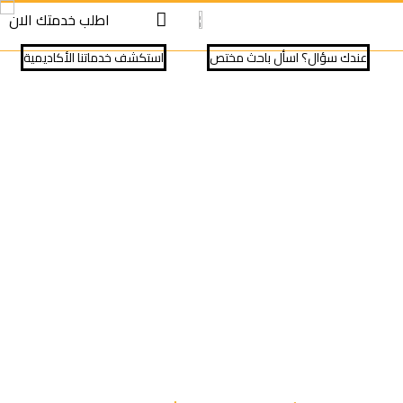
S
S
اطلب خدمتك الان
cont
cont
عندك سؤال؟ اسأل باحث مختص
⁠استكشف خدماتنا الأكاديمية