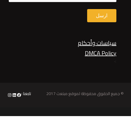
سياسات وأحكام
DMCA Policy
>
© جميع الحقوق محفوظة لموقع مبتعث 2017
تابعنا :
nstagram
LinkedIn
Facebook