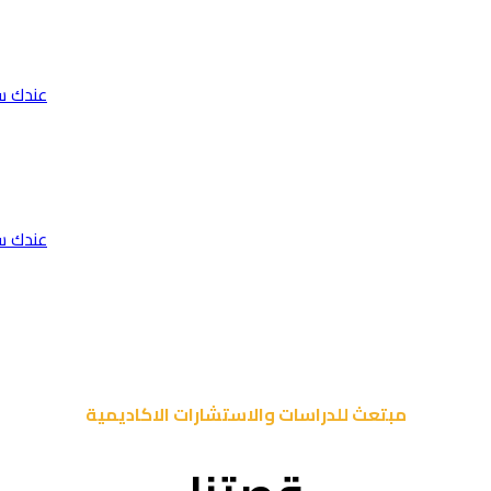
عندك س
عندك س
مبتعث للدراسات والاستشارات الاكاديمية