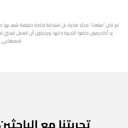
لم تكن “مبتعث” مجرّد فكرة، بل استجابة لحاجة حقيقية شعر بها طلا
يد أكاديميين خاضوا التجربة ذاتها، ويدركون أن العمل البحثي ل
الاصطناعي أو
تجربتنا مع الباحثين 