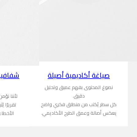
شفافية
صياغة أكاديمية أصيلة
نصوغ المحتوى بفهم عميق وتحليل
دقيق.
لأننا نؤم
كل سطر يُكتب من منطلق فكري واضح
تقريرًا ي
يعكس أصالة وعمق الطرح الأكاديمي.
الأخطاء