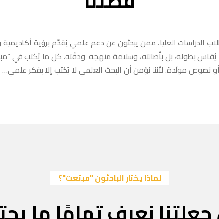
قصتنا
ب الدراسات العليا، ممن يبحثون عن دعم علمي يُقدَّم برؤية أكاديمية وا
ا يُقاس بطوله، بل بأصالته، وسلامة منهجه، ودقّته. كل ما يُكتب في “
 نصوص مولّدة. لأننا نؤمن أن البحث العلمي لا يُكتب إلا بفكر علمي… لا
لماذا يختار الباحثون "مبتعث"؟
جعلتنا نعرف تمامًا ما يحتا