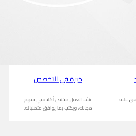
خبرة في التخصص
فق عليه
ينفّذ العمل مختص أكاديمي يفهم
مجالك، ويكتب بما يوافق متطلباته.