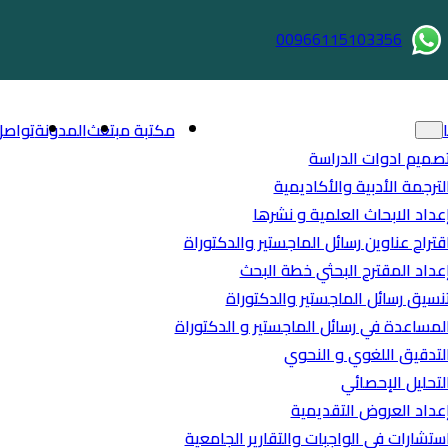
00966115103356
مكتبة مبتعث
المدونة
تواصل
صميم ادوات الدراسة
لترجمة الأدبية والأكاديمية
عداد الابحاث العلمية و نشرها
قتراح عناوين رسائل الماجستير والدكتوراة
عداد المقترح البحثي خطة البحث
نسيق رسائل الماجستير والدكتوراة
لمساعدة في رسائل الماجستير و الدكتوراة
لتدقيق اللغوي و النحوي
لتحليل الإحصائي
عداد العروض التقديمية
ستشارات في الواجبات والتقارير الجامعية