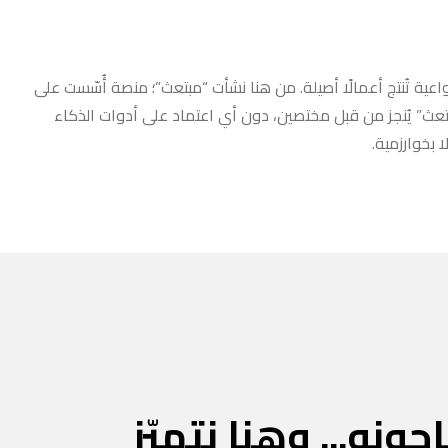
عية تُنتج أعمالًا أصيلة. من هنا نشأت “مبتعث”؛ منصة أُسّست على
مبتعث” يُنجز من قبل مختصين، دون أي اعتماد على أدوات الذكاء
 بخوارزمية.
جونه... وهنا نتميّز