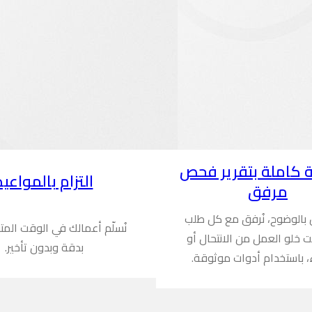
 كاملة بتقرير فحص
التزام بالمواعيد
مرفق
ن بالوضوح، نُرفق مع كل طلب
نُسلّم أعمالك في الوقت المت
ُثبت خلو العمل من الانتحال أو
بدقة وبدون تأخير.
، باستخدام أدوات موثوقة.