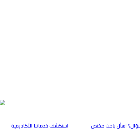
ؤال؟ اسأل باحث مختص
⁠استكشف خدماتنا الأكاديمية