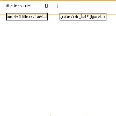
S
S
اطلب خدمتك الان
cont
cont
عندك سؤال؟ اسأل باحث مختص
⁠استكشف خدماتنا الأكاديمية