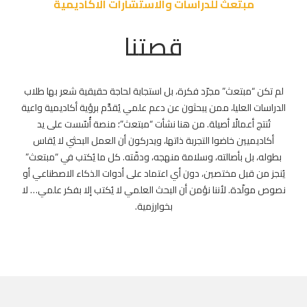
مبتعث للدراسات والاستشارات الاكاديمية
قصتنا
لم تكن “مبتعث” مجرّد فكرة، بل استجابة لحاجة حقيقية شعر بها طلاب
الدراسات العليا، ممن يبحثون عن دعم علمي يُقدَّم برؤية أكاديمية واعية
تُنتج أعمالًا أصيلة. من هنا نشأت “مبتعث”؛ منصة أُسّست على يد
أكاديميين خاضوا التجربة ذاتها، ويدركون أن العمل البحثي لا يُقاس
بطوله، بل بأصالته، وسلامة منهجه، ودقّته. كل ما يُكتب في “مبتعث”
يُنجز من قبل مختصين، دون أي اعتماد على أدوات الذكاء الاصطناعي أو
نصوص مولّدة. لأننا نؤمن أن البحث العلمي لا يُكتب إلا بفكر علمي… لا
بخوارزمية.