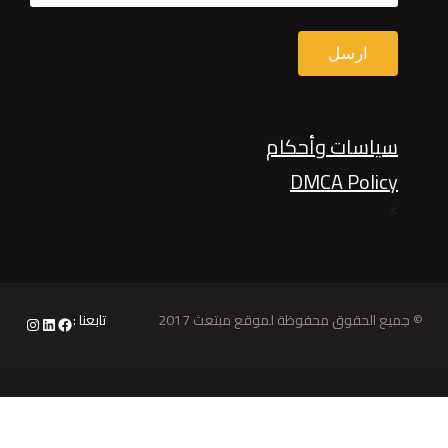
سياسات وأحكام
DMCA Policy
>
© جميع الحقوق محفوظة لموقع مبتعث 2017
تابعنا :
nstagram
LinkedIn
Facebook