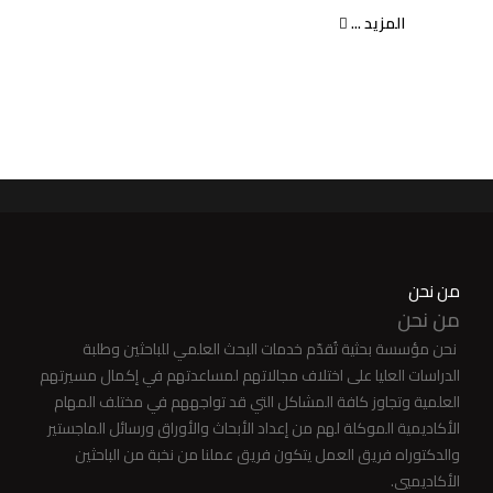
المزيد ...
من نحن
من نحن
نحن مؤسسة بحثية تُقدّم خدمات البحث العلمي للباحثين وطلبة
الدراسات العليا على اختلاف مجالاتهم لمساعدتهم في إكمال مسيرتهم
العلمية وتجاوز كافة المشاكل التي قد تواجههم في مختلف المهام
الأكاديمية الموكلة لهم من إعداد الأبحاث والأوراق ورسائل الماجستير
والدكتوراه فريق العمل يتكون فريق عملنا من نخبة من الباحثين
الأكاديميي.