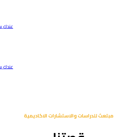
عندك س
عندك س
مبتعث للدراسات والاستشارات الاكاديمية