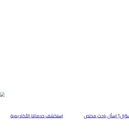
ؤال؟ اسأل باحث مختص
⁠استكشف خدماتنا الأكاديمية