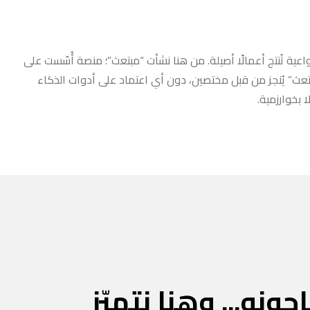
عية تُنتج أعمالًا أصيلة. من هنا نشأت “مبتعث”؛ منصة أُسّست على
مبتعث” يُنجز من قبل مختصين، دون أي اعتماد على أدوات الذكاء
 بخوارزمية.
جونه... وهنا نتميّز