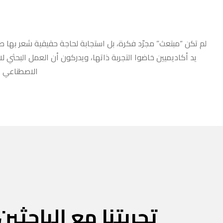
لم تكن “مبتعث” مجرّد فكرة، بل استجابة لحاجة حقيقية شعر بها طلا
يد أكاديميين خاضوا التجربة ذاتها، ويدركون أن العمل البحثي ل
الاصطناعي أو
تجربتنا مع الباحثين 