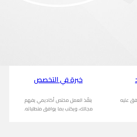
خبرة في التخصص
فق عليه
ينفّذ العمل مختص أكاديمي يفهم
مجالك، ويكتب بما يوافق متطلباته.