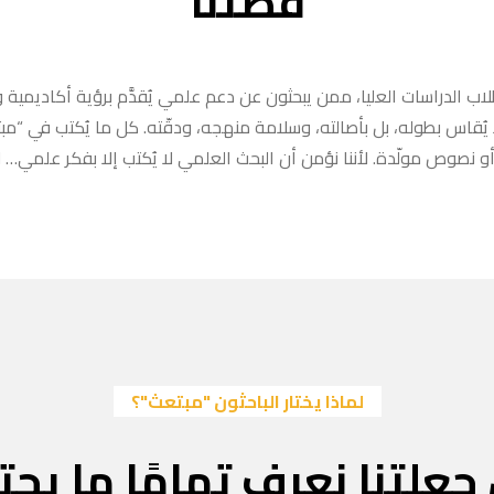
قصتنا
ب الدراسات العليا، ممن يبحثون عن دعم علمي يُقدَّم برؤية أكاديمية وا
ا يُقاس بطوله، بل بأصالته، وسلامة منهجه، ودقّته. كل ما يُكتب في “
 نصوص مولّدة. لأننا نؤمن أن البحث العلمي لا يُكتب إلا بفكر علمي… لا
لماذا يختار الباحثون "مبتعث"؟
جعلتنا نعرف تمامًا ما يحتا