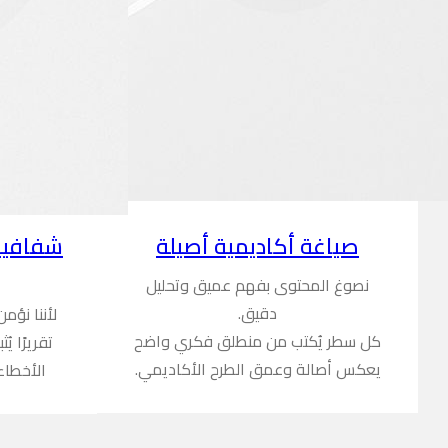
شفافية
صياغة أكاديمية أصيلة
نصوغ المحتوى بفهم عميق وتحليل
دقيق.
لأننا نؤم
كل سطر يُكتب من منطلق فكري واضح
تقريرًا ي
يعكس أصالة وعمق الطرح الأكاديمي.
الأخطاء