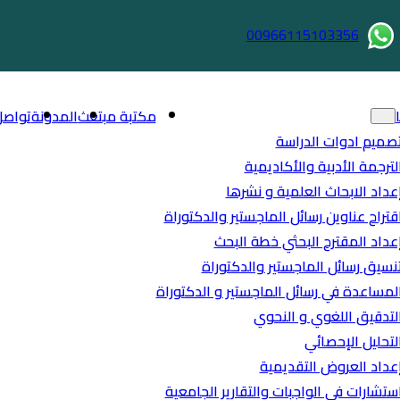
00966115103356
مكتبة مبتعث
المدونة
تواصل
صميم ادوات الدراسة
لترجمة الأدبية والأكاديمية
عداد الابحاث العلمية و نشرها
قتراح عناوين رسائل الماجستير والدكتوراة
عداد المقترح البحثي خطة البحث
نسيق رسائل الماجستير والدكتوراة
لمساعدة في رسائل الماجستير و الدكتوراة
لتدقيق اللغوي و النحوي
لتحليل الإحصائي
عداد العروض التقديمية
ستشارات في الواجبات والتقارير الجامعية