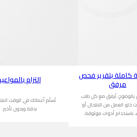
 كاملة بتقرير فحص
التزام بالمواعيد
مرفق
ن بالوضوح، نُرفق مع كل طلب
نُسلّم أعمالك في الوقت المت
ُثبت خلو العمل من الانتحال أو
بدقة وبدون تأخير.
، باستخدام أدوات موثوقة.