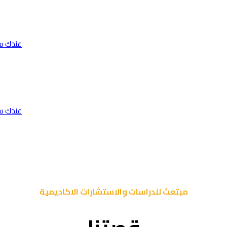
عندك س
عندك س
مبتعث للدراسات والاستشارات الاكاديمية