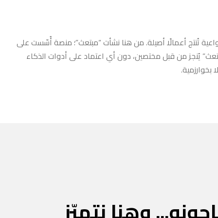
عية تُنتج أعمالًا أصيلة. من هنا نشأت “مبتعث”؛ منصة أُسّست على
مبتعث” يُنجز من قبل مختصين، دون أي اعتماد على أدوات الذكاء
 بخوارزمية.
جونه... وهنا نتميّز