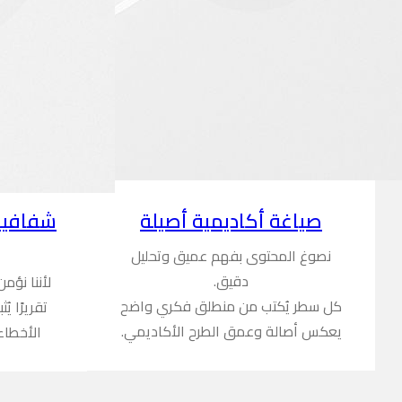
شفافية
صياغة أكاديمية أصيلة
نصوغ المحتوى بفهم عميق وتحليل
دقيق.
لأننا نؤم
كل سطر يُكتب من منطلق فكري واضح
تقريرًا ي
يعكس أصالة وعمق الطرح الأكاديمي.
الأخطاء