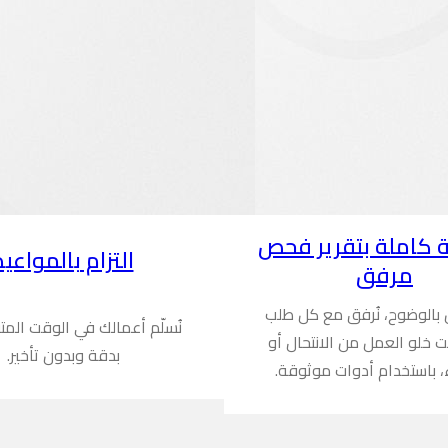
 كاملة بتقرير فحص
التزام بالمواعيد
مرفق
ن بالوضوح، نُرفق مع كل طلب
نُسلّم أعمالك في الوقت المت
ُثبت خلو العمل من الانتحال أو
بدقة وبدون تأخير.
، باستخدام أدوات موثوقة.