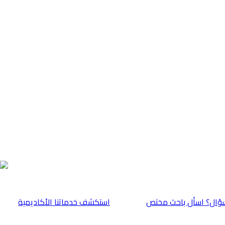
ؤال؟ اسأل باحث مختص
⁠استكشف خدماتنا الأكاديمية