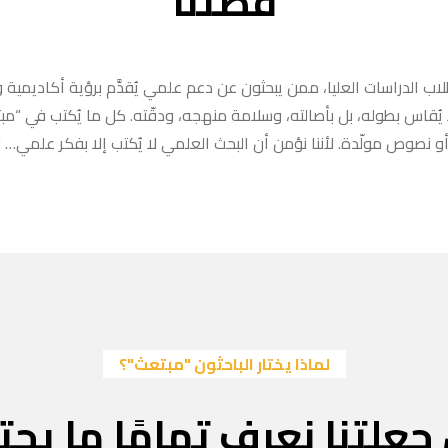
قصتنا
ب الدراسات العليا، ممن يبحثون عن دعم علمي يُقدَّم برؤية أكاديمية وا
ا يُقاس بطوله، بل بأصالته، وسلامة منهجه، ودقّته. كل ما يُكتب في “
 نصوص مولّدة. لأننا نؤمن أن البحث العلمي لا يُكتب إلا بفكر علمي… لا
لماذا يختار الباحثون "مبتعث"؟
جعلتنا نعرف تمامًا ما يحتا