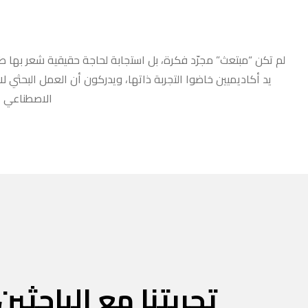
لم تكن “مبتعث” مجرّد فكرة، بل استجابة لحاجة حقيقية شعر بها طلا
يد أكاديميين خاضوا التجربة ذاتها، ويدركون أن العمل البحثي ل
الاصطناعي أو
تجربتنا مع الباحثين 