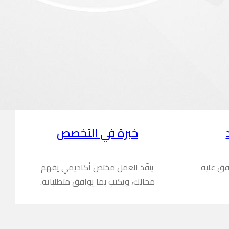
خبرة في التخصص
فق عليه
ينفّذ العمل مختص أكاديمي يفهم
مجالك، ويكتب بما يوافق متطلباته.