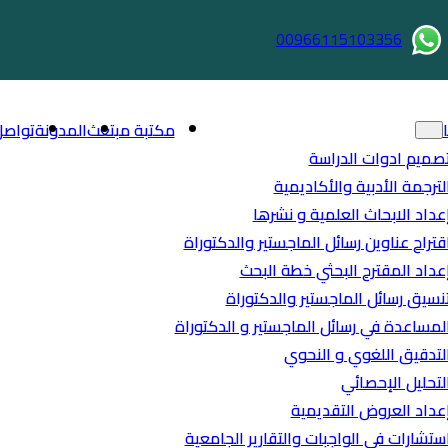
00966115103356
مكتبة مبتعث
المدونة
تواصل
صميم ادوات الدراسة
لترجمة الأدبية والأكاديمية
عداد الابحاث العلمية و نشرها
قتراح عناوين رسائل الماجستير والدكتوراة
عداد المقترح البحثي خطة البحث
نسيق رسائل الماجستير والدكتوراة
لمساعدة في رسائل الماجستير و الدكتوراة
لتدقيق اللغوي و النحوي
لتحليل الإحصائي
عداد العروض التقديمية
ستشارات في الواجبات والتقارير الجامعية